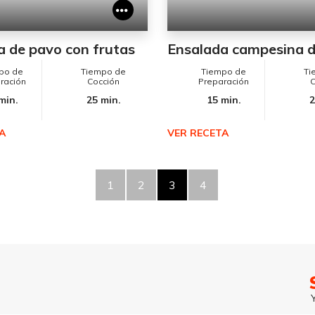
a de pavo con frutas
Ensalada campesina 
po de
Tiempo de
Tiempo de
Ti
ración
Cocción
Preparación
C
min.
25 min.
15 min.
2
A
VER RECETA
1
2
3
4