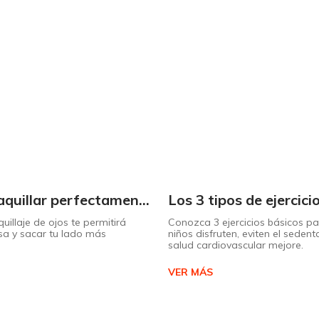
Cómo maquillar perfectamente tus ojos en 6 pasos
illaje de ojos te permitirá
Conozca 3 ejercicios básicos pa
sa y sacar tu lado más
niños disfruten, eviten el seden
salud cardiovascular mejore.
VER MÁS