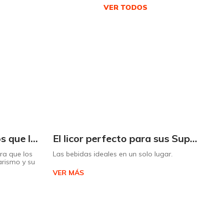
VER TODOS
Los 3 tipos de ejercicios que los niños deben realizar
El licor perfecto para sus Super Ocasiones lo encuentra en Supermaxi
ra que los
Las bebidas ideales en un solo lugar.
Es 
tarismo y su
par
VER MÁS
VE