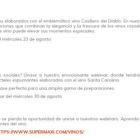
s elaborados con el emblemático vino Casillero del Diablo. En nues
iones que combinan la elegancia y la frescura de los vinos rosad
e vino puede elevar sus momentos especiales.
el miércoles 23 de agosto.
ros sociales? Únase a nuestro emocionante webinar, donde tendrá
cócteles espumantes elaborados con el vino Santa Carolina.
base perfecta para una amplia gama de preparaciones.
nar del miércoles 30 de agosto.
o se pierda la oportunidad de unirse a nuestros webinars. Aprenda
tes del vino.
TPS://WWW.SUPERMAXI.COM/VINOS/