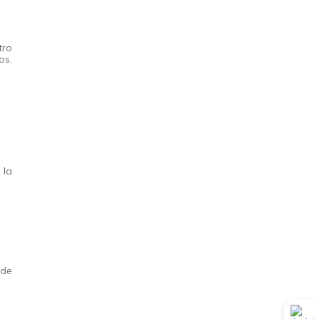
tro
os.
 la
 de