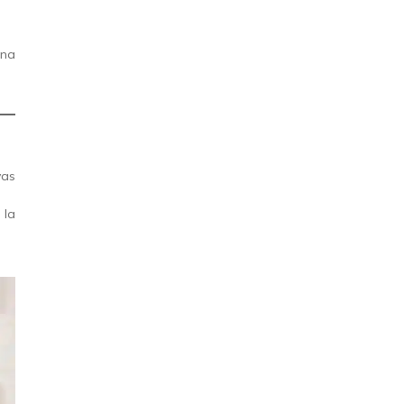
una
vas
 la