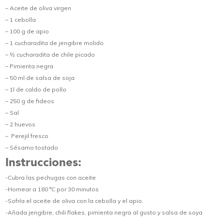
– Aceite de oliva virgen
– 1 cebolla
– 100 g de apio
– 1 cucharadita de jengibre molido
– ½ cucharadita de chile picado
– Pimienta negra
– 50 ml de salsa de soja
– 1l de caldo de pollo
– 250 g de fideos
– Sal
– 2 huevos
– Perejil fresco
– Sésamo tostado
Instrucciones:
-Cubra las pechugas con aceite
-Hornear a 180 °C por 30 minutos
-Sofría el aceite de oliva con la cebolla y el apio.
-Añada jengibre, chili flakes, pimienta negra al gusto y salsa de soya