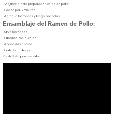
– Adjunte a esta preparación caldo de pollo
-Cocine por 5 minutos.
-Agregue los fideos y luego cocínelos
Ensamblaje del Ramen de Pollo:
-Sirva los fideos
-Cúbralos con el caldo
-Añada dos huevos
-Corte la pechuga.
Y está listo para servirlo