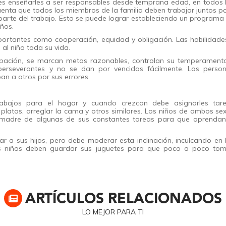
es enseñarles a ser responsables desde temprana edad, en todos 
enta que todos los miembros de la familia deben trabajar juntos p
arte del trabajo. Esto se puede lograr estableciendo un programa
ños.
ortantes como cooperación, equidad y obligación. Las habilidade
 al niño toda su vida.
ipación, se marcan metas razonables, controlan su temperament
erseverantes y no se dan por vencidas fácilmente. Las perso
an a otros por sus errores.
abajos para el hogar y cuando crezcan debe asignarles tar
 platos, arreglar la cama y otros similares. Los niños de ambos se
a madre de algunas de sus constantes tareas para que aprendan
 a sus hijos, pero debe moderar esta inclinación, inculcando en 
los niños deben guardar sus juguetes para que poco a poco to
ARTÍCULOS RELACIONADOS
LO MEJOR PARA TI