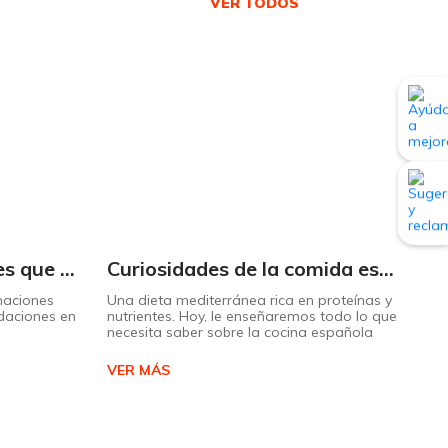
VER TODOS
Conozca las donaciones que más necesitan los damnificados de una catástrofe.
Curiosidades de la comida española
naciones
Una dieta mediterránea rica en proteínas y
¿Tú
ndaciones en
nutrientes. Hoy, le enseñaremos todo lo que
fre
necesita saber sobre la cocina española
ayu
VER MÁS
VE