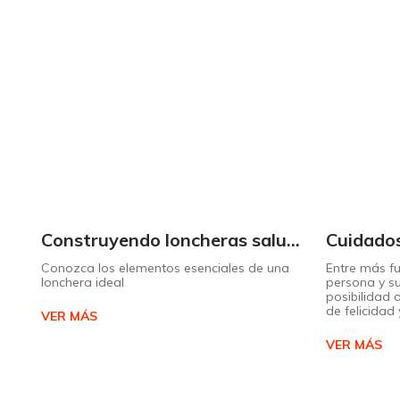
Construyendo loncheras saludables para un año escolar exitoso
Conozca los elementos esenciales de una
Entre más fu
lonchera ideal
persona y s
posibilidad 
de felicidad
VER MÁS
VER MÁS