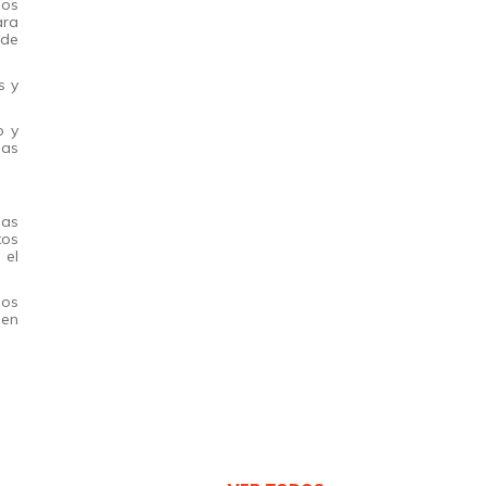
los
ara
 de
s y
o y
nas
eas
xos
 el
los
men