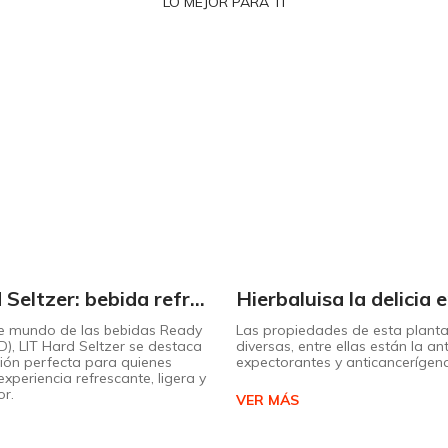
LO MEJOR PARA TI
LIT Hard Seltzer: bebida refrescante y ligera para disfrutar de este verano
nte mundo de las bebidas Ready
Las propiedades de esta plant
D), LIT Hard Seltzer se destaca
diversas, entre ellas están la ant
ión perfecta para quienes
expectorantes y anticancerígen
xperiencia refrescante, ligera y
or.
VER MÁS