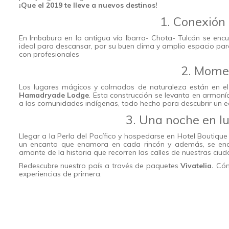
¡Que el 2019 te lleve a nuevos destinos!
1. Conexión 
En Imbabura en la antigua vía Ibarra- Chota- Tulcán se en
ideal para descansar, por su buen clima y amplio espacio par
con profesionales
2. Mome
Los lugares mágicos y colmados de naturaleza están en el 
Hamadryade Lodge
. Esta construcción se levanta en armonía
a las comunidades indígenas, todo hecho para descubrir un eco
3. Una noche en lu
Llegar a la Perla del Pacífico y hospedarse en Hotel Boutique 
un encanto que enamora en cada rincón y además, se encu
amante de la historia que recorren las calles de nuestras ciuda
Redescubre nuestro país a través de paquetes
Vivatelia.
Cómp
experiencias de primera.