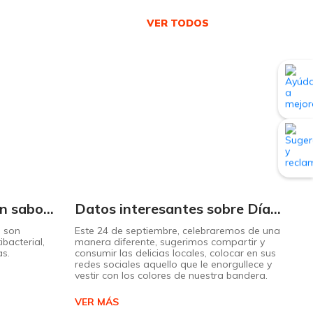
VER TODOS
Hierbaluisa la delicia en sabor y aroma
Datos interesantes sobre Día del Orgullo ecuatoriano
a son
Este 24 de septiembre, celebraremos de una
Le 
ibacterial,
manera diferente, sugerimos compartir y
del
as.
consumir las delicias locales, colocar en sus
se 
redes sociales aquello que le enorgullece y
vestir con los colores de nuestra bandera.
VE
VER MÁS