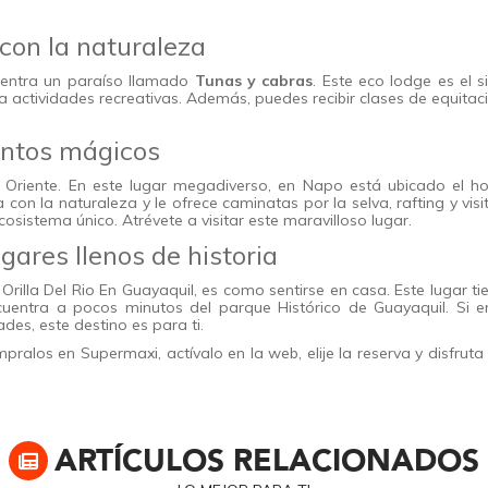
con la naturaleza
cuentra un paraíso llamado
Tunas y cabras
. Este eco lodge es el si
a actividades recreativas. Además, puedes recibir clases de equitac
ntos mágicos
Oriente. En este lugar megadiverso, en Napo está ubicado el ho
 con la naturaleza y le ofrece caminatas por la selva, rafting y visi
sistema único. Atrévete a visitar este maravilloso lugar.
gares llenos de historia
Orilla Del Rio En Guayaquil, es como sentirse en casa. Este lugar ti
entra a pocos minutos del parque Histórico de Guayaquil. Si e
des, este destino es para ti.
ralos en Supermaxi, actívalo en la web, elije la reserva y disfruta
ARTÍCULOS RELACIONADOS