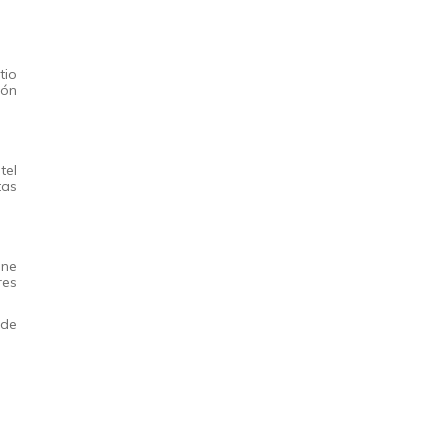
tio
ión
tel
tas
ene
res
 de