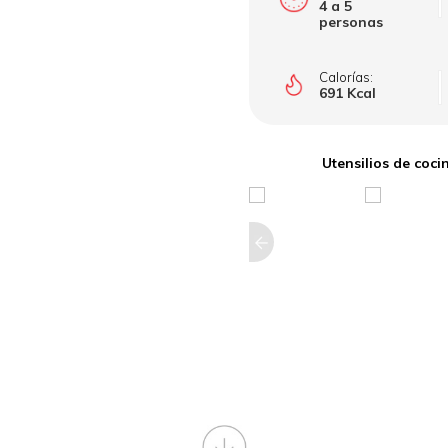
4 a 5
personas
Calorías:
691 Kcal
Utensilios de co