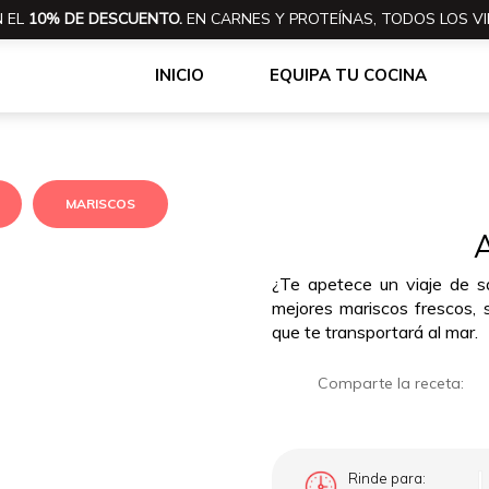
 EL
10% DE DESCUENTO.
EN CARNES Y PROTEÍNAS, TODOS LOS VI
INICIO
EQUIPA TU COCINA
MARISCOS
A
¿Te apetece un viaje de s
mejores mariscos frescos, 
que te transportará al mar.
Comparte la receta:
Rinde para: