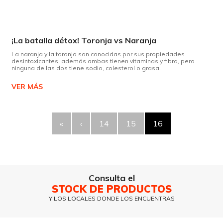
¡La batalla détox! Toronja vs Naranja
La naranja y la toronja son conocidas por sus propiedades
desintoxicantes, además ambas tienen vitaminas y fibra, pero
ninguna de las dos tiene sodio, colesterol o grasa.
VER MÁS
«
‹
14
15
16
Consulta el
STOCK DE PRODUCTOS
Y LOS LOCALES DONDE LOS ENCUENTRAS