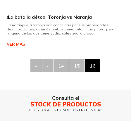
¡La batalla détox! Toronja vs Naranja
La naranja y la toronja son conocidas por sus propiedades
desintoxicantes, además ambas tienen vitaminas y fibra, pero
ninguna de las dos tiene sodio, colesterol o grasa.
VER MÁS
«
‹
14
15
16
Consulta el
STOCK DE PRODUCTOS
Y LOS LOCALES DONDE LOS ENCUENTRAS