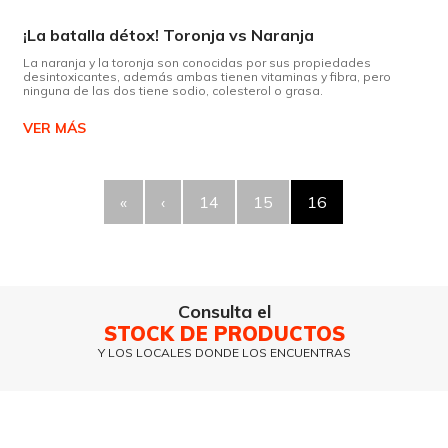
¡La batalla détox! Toronja vs Naranja
La naranja y la toronja son conocidas por sus propiedades
desintoxicantes, además ambas tienen vitaminas y fibra, pero
ninguna de las dos tiene sodio, colesterol o grasa.
VER MÁS
«
‹
14
15
16
Consulta el
STOCK DE PRODUCTOS
Y LOS LOCALES DONDE LOS ENCUENTRAS