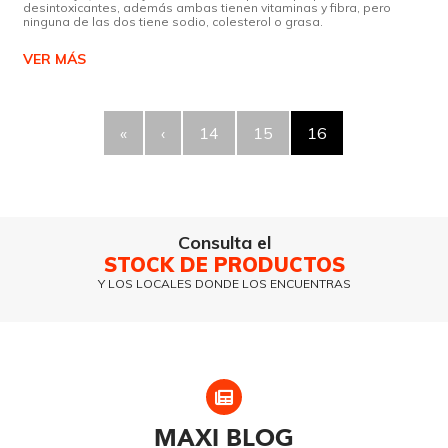
desintoxicantes, además ambas tienen vitaminas y fibra, pero
ninguna de las dos tiene sodio, colesterol o grasa.
VER MÁS
«
‹
14
15
16
Consulta el
STOCK DE PRODUCTOS
Y LOS LOCALES DONDE LOS ENCUENTRAS
MAXI
BLOG