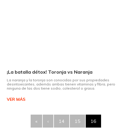
¡La batalla détox! Toronja vs Naranja
La naranja y la toronja son conocidas por sus propiedades
desintoxicantes, además ambas tienen vitaminas y fibra, pero
ninguna de las dos tiene sodio, colesterol o grasa.
VER MÁS
«
‹
14
15
16