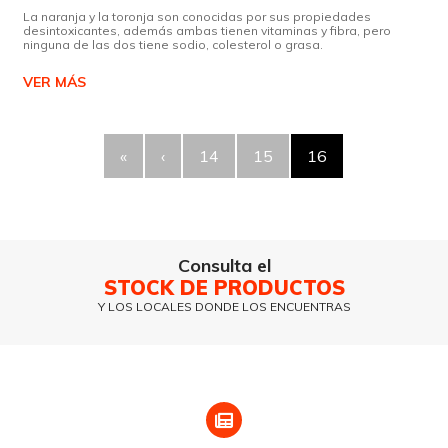
La naranja y la toronja son conocidas por sus propiedades
desintoxicantes, además ambas tienen vitaminas y fibra, pero
ninguna de las dos tiene sodio, colesterol o grasa.
VER MÁS
«
‹
14
15
16
Consulta el
STOCK DE PRODUCTOS
Y LOS LOCALES DONDE LOS ENCUENTRAS