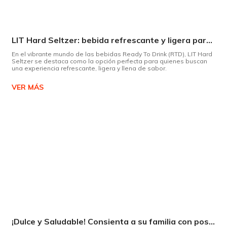
LIT Hard Seltzer: bebida refrescante y ligera para disfrutar de este verano
En el vibrante mundo de las bebidas Ready To Drink (RTD), LIT Hard
Seltzer se destaca como la opción perfecta para quienes buscan
una experiencia refrescante, ligera y llena de sabor.
VER MÁS
¡Dulce y Saludable! Consienta a su familia con postres deliciosos y sin culpas