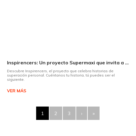
Inspirencers: Un proyecto Supermaxi que invita a ser parte del cambio.
Descubre Inspirencers, el proyecto que celebra historias de
superación personal. Cuéntanos tu historia, tú puedes ser el
siguiente.
VER MÁS
1
2
3
›
»