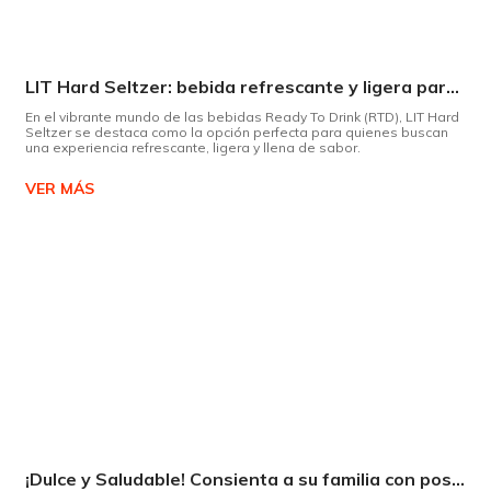
LIT Hard Seltzer: bebida refrescante y ligera para disfrutar de este verano
En el vibrante mundo de las bebidas Ready To Drink (RTD), LIT Hard
Seltzer se destaca como la opción perfecta para quienes buscan
una experiencia refrescante, ligera y llena de sabor.
VER MÁS
¡Dulce y Saludable! Consienta a su familia con postres deliciosos y sin culpas