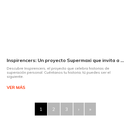
Inspirencers: Un proyecto Supermaxi que invita a ser parte del cambio.
Descubre Inspirencers, el proyecto que celebra historias de
superación personal. Cuéntanos tu historia, tú puedes ser el
siguiente.
VER MÁS
1
2
3
›
»