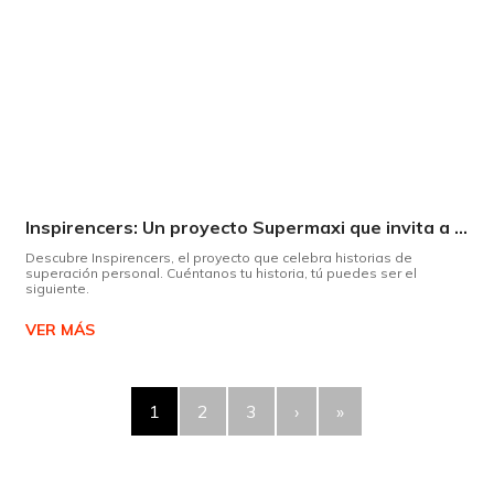
Inspirencers: Un proyecto Supermaxi que invita a ser parte del cambio.
Descubre Inspirencers, el proyecto que celebra historias de
superación personal. Cuéntanos tu historia, tú puedes ser el
siguiente.
VER MÁS
1
2
3
›
»