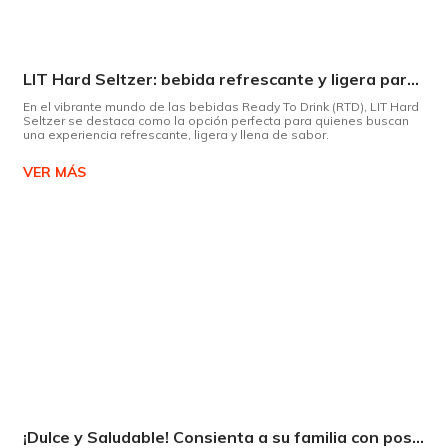
LIT Hard Seltzer: bebida refrescante y ligera para disfrutar de este verano
En el vibrante mundo de las bebidas Ready To Drink (RTD), LIT Hard
Seltzer se destaca como la opción perfecta para quienes buscan
una experiencia refrescante, ligera y llena de sabor.
VER MÁS
¡Dulce y Saludable! Consienta a su familia con postres deliciosos y sin culpas