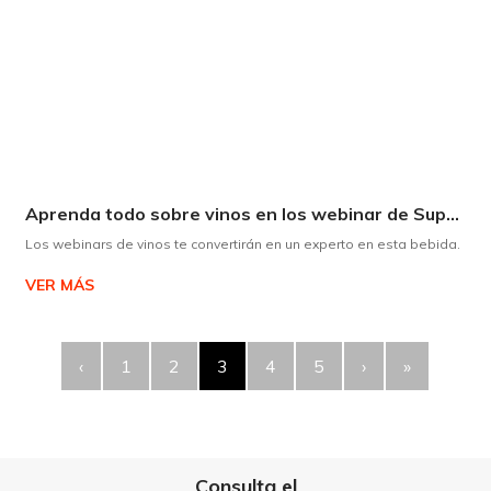
Aprenda todo sobre vinos en los webinar de Supermaxi
Los webinars de vinos te convertirán en un experto en esta bebida.
VER MÁS
‹
1
2
3
4
5
›
»
Consulta el