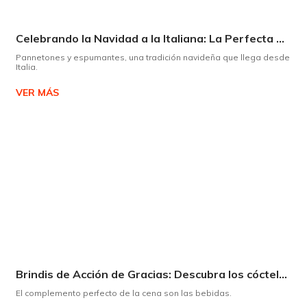
Celebrando la Navidad a la Italiana: La Perfecta Armonía entre Panettone y Espumante
Pannetones y espumantes, una tradición navideña que llega desde
Italia.
VER MÁS
Brindis de Acción de Gracias: Descubra los cócteles y licores que complementarán su cena
El complemento perfecto de la cena son las bebidas.