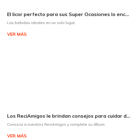
El licor perfecto para sus Super Ocasiones lo encuentra en Supermaxi
Las bebidas ideales en un solo lugar.
VER MÁS
Los ReciAmigos le brindan consejos para cuidar del medio ambiente de forma divertida.
Conozca a nuestros ReciAmigos y complete su álbum
VER MÁS