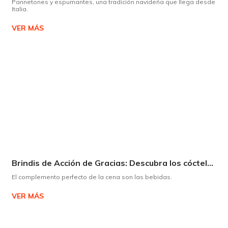
Pannetones y espumantes, una tradición navideña que llega desde
Italia.
VER MÁS
Brindis de Acción de Gracias: Descubra los cócteles y licores que complementarán su cena
El complemento perfecto de la cena son las bebidas.
VER MÁS