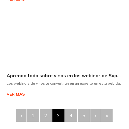
Aprenda todo sobre vinos en los webinar de Supermaxi
Los webinars de vinos te convertirán en un experto en esta bebida.
VER MÁS
‹
1
2
3
4
5
›
»