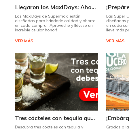
Llegaron los MaxiDays: Ahorre en sus marcas favoritas
Los MaxiDays de Supermaxi están
Las Super 
diseñadas para brindarle calidad y ahorro
diseñadas p
en cada compra. ¡Aproveche y llévese un
en cada co
increíble celular honor!
lleve más p
VER MÁS
VER MÁS
Tres cócteles con tequila que no puede dejar de probar gracias a nuestra IA.
Descubra tres cócteles con tequila y
Gracias a l