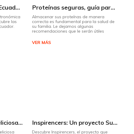
Descubra el sabor de Ecuador con nuestro mapa interactivo de recetas
Proteínas seguras, guía para almacenarlas correctamente Copiar
stronómica
Almacenar sus proteínas de manera
cubre las
correcta es fundamental para la salud de
Ecuador.
su familia. Le dejamos algunas
recomendaciones que le serán útiles
VER MÁS
Cómo preparar una deliciosa pizza casera paso a paso
Inspirencers: Un proyecto Supermaxi que invita a ser parte del cambio.
liciosa
Descubre Inspirencers, el proyecto que