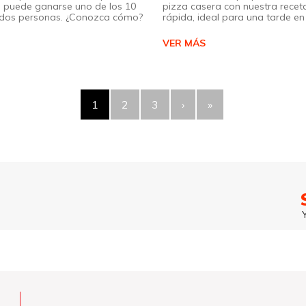
 puede ganarse uno de los 10
pizza casera con nuestra receta
a dos personas. ¿Conozca cómo?
rápida, ideal para una tarde en 
VER MÁS
1
2
3
›
»