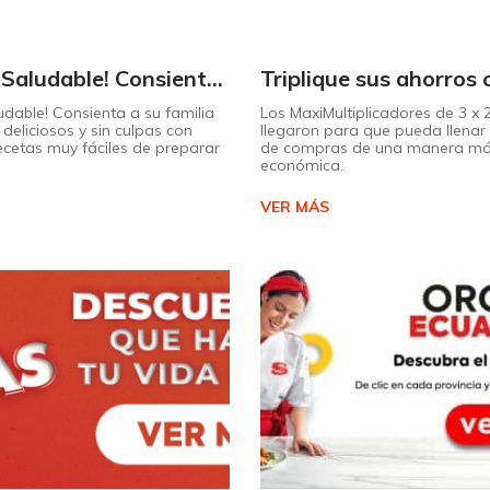
¡Dulce y Saludable! Consienta a su familia con postres deliciosos y sin culpas
udable! Consienta a su familia
Los MaxiMultiplicadores de 3 x
deliciosos y sin culpas con
llegaron para que pueda llenar 
recetas muy fáciles de preparar
de compras de una manera m
económica.
VER MÁS