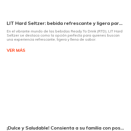
LIT Hard Seltzer: bebida refrescante y ligera para disfrutar de este verano
En el vibrante mundo de las bebidas Ready To Drink (RTD), LIT Hard
Seltzer se destaca como la opción perfecta para quienes buscan
una experiencia refrescante, ligera y llena de sabor.
VER MÁS
¡Dulce y Saludable! Consienta a su familia con postres deliciosos y sin culpas