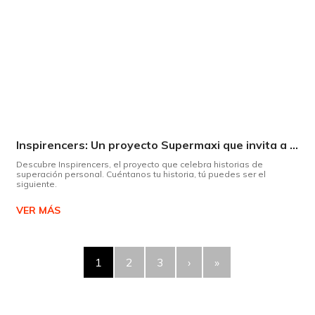
Inspirencers: Un proyecto Supermaxi que invita a ser parte del cambio.
Descubre Inspirencers, el proyecto que celebra historias de
superación personal. Cuéntanos tu historia, tú puedes ser el
siguiente.
VER MÁS
1
2
3
›
»