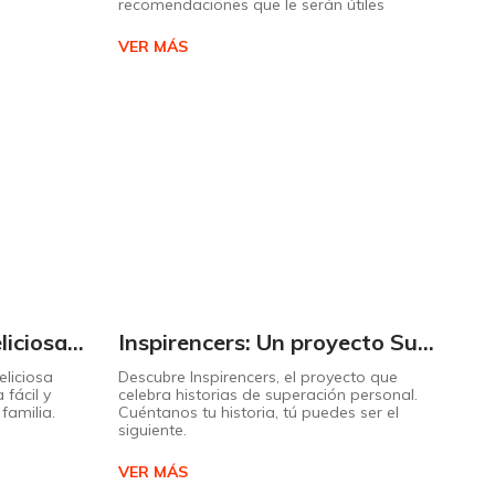
recomendaciones que le serán útiles
VER MÁS
Cómo preparar una deliciosa pizza casera paso a paso
Inspirencers: Un proyecto Supermaxi que invita a ser parte del cambio.
liciosa
Descubre Inspirencers, el proyecto que
 fácil y
celebra historias de superación personal.
familia.
Cuéntanos tu historia, tú puedes ser el
siguiente.
VER MÁS