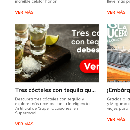
increíble celular honor!
lleve más p
VER MÁS
VER MÁS
Tres cócteles con tequila que no puede dejar de probar gracias a nuestra IA.
Descubra tres cócteles con tequila y
Gracias a l
explore más recetas con la Inteligencia
y Megamaxi
Artificial de ‘Super Ocasiones’ en
viajes par
Supermaxi
VER MÁS
VER MÁS