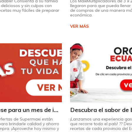
udable! Consienta a su familia
Los MaxiMultiplicadores de 3 x
deliciosos y sin culpas con
llegaron para que pueda llenar 
recetas muy fáciles de preparar
de compras de una manera m
económica.
VER MÁS
¡Prepárese para un mes de increíbles descuentos en Supermaxi!
Ofertas de Supermaxi están
¡Lanzamos una experiencia ga
ara brindarle calidad y ahorro
que recorre todo el país! ?? Des
mpra. ¡Aproveche hoy mismo y
recetas de cada provincia del 