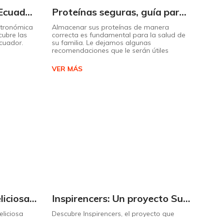
Descubra el sabor de Ecuador con nuestro mapa interactivo de recetas
Proteínas seguras, guía para almacenarlas correctamente Copiar
stronómica
Almacenar sus proteínas de manera
cubre las
correcta es fundamental para la salud de
Ecuador.
su familia. Le dejamos algunas
recomendaciones que le serán útiles
VER MÁS
Cómo preparar una deliciosa pizza casera paso a paso
Inspirencers: Un proyecto Supermaxi que invita a ser parte del cambio.
liciosa
Descubre Inspirencers, el proyecto que