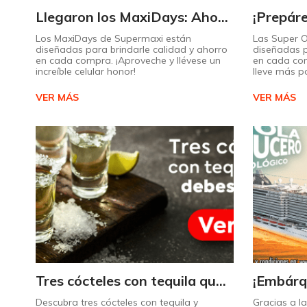
Llegaron los MaxiDays: Ahorre en sus marcas favoritas
Los MaxiDays de Supermaxi están
Las Super 
diseñadas para brindarle calidad y ahorro
diseñadas p
en cada compra. ¡Aproveche y llévese un
en cada co
increíble celular honor!
lleve más p
VER MÁS
VER MÁS
Tres cócteles con tequila que no puede dejar de probar gracias a nuestra IA.
Descubra tres cócteles con tequila y
Gracias a l