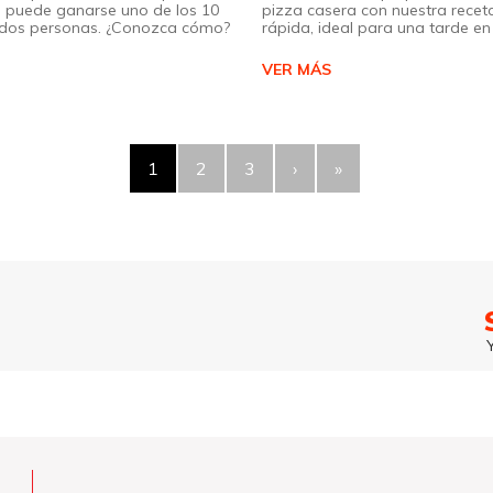
 puede ganarse uno de los 10
pizza casera con nuestra receta
a dos personas. ¿Conozca cómo?
rápida, ideal para una tarde en 
VER MÁS
1
2
3
›
»