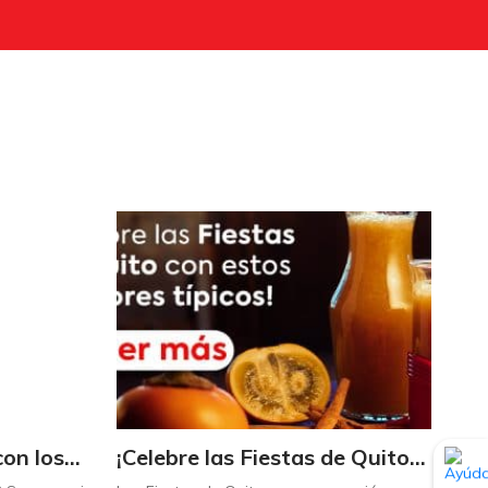
Triplique sus ahorros con los Maximultiplicadores de Supermaxi
¡Celebre las Fiestas de Quito con estos sabores típicos!