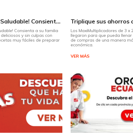
¡Dulce y Saludable! Consienta a su familia con postres deliciosos y sin culpas
udable! Consienta a su familia
Los MaxiMultiplicadores de 3 x
deliciosos y sin culpas con
llegaron para que pueda llenar 
recetas muy fáciles de preparar
de compras de una manera m
económica.
VER MÁS