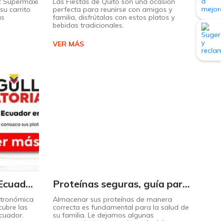
 2 Supermaxi
Las Fiestas de Quito son una ocasión
su carrito
perfecta para reunirse con amigos y
ás
familia, disfrútalas con estos platos y
bebidas tradicionales.
VER MÁS
Descubra el sabor de Ecuador con nuestro mapa interactivo de recetas
Proteínas seguras, guía para almacenarlas correctamente Copiar
stronómica
Almacenar sus proteínas de manera
cubre las
correcta es fundamental para la salud de
Ecuador.
su familia. Le dejamos algunas