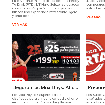
En el vibrante mundo de las bebidas Ready
¡Dulce y Sal
To Drink (RTD), LIT Hard Seltzer se destaca
con postres 
como la opción perfecta para quienes
estas tres 
buscan una experiencia refrescante, ligera
y llena de sabor.
VER MÁS
VER MÁS
Llegaron los MaxiDays: Ahorre en sus marcas favoritas
Los MaxiDays de Supermaxi están
Las Super 
diseñadas para brindarle calidad y ahorro
diseñadas p
en cada compra. ¡Aproveche y llévese un
en cada co