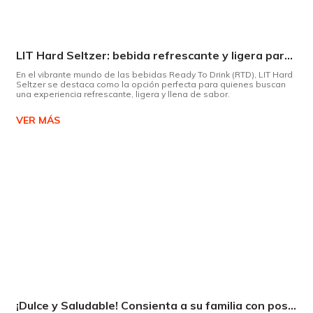
LIT Hard Seltzer: bebida refrescante y ligera para disfrutar de este verano
En el vibrante mundo de las bebidas Ready To Drink (RTD), LIT Hard
Seltzer se destaca como la opción perfecta para quienes buscan
una experiencia refrescante, ligera y llena de sabor.
VER MÁS
¡Dulce y Saludable! Consienta a su familia con postres deliciosos y sin culpas