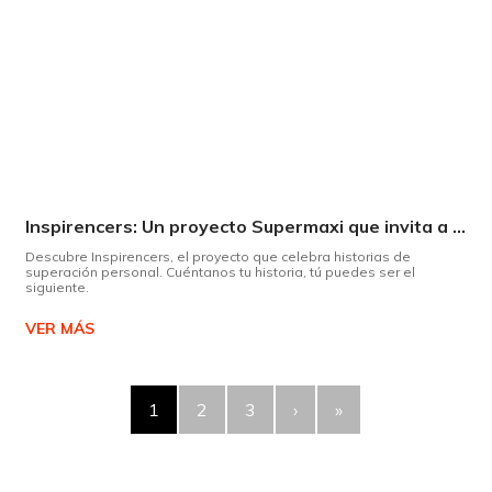
Inspirencers: Un proyecto Supermaxi que invita a ser parte del cambio.
Descubre Inspirencers, el proyecto que celebra historias de
superación personal. Cuéntanos tu historia, tú puedes ser el
siguiente.
VER MÁS
1
2
3
›
»