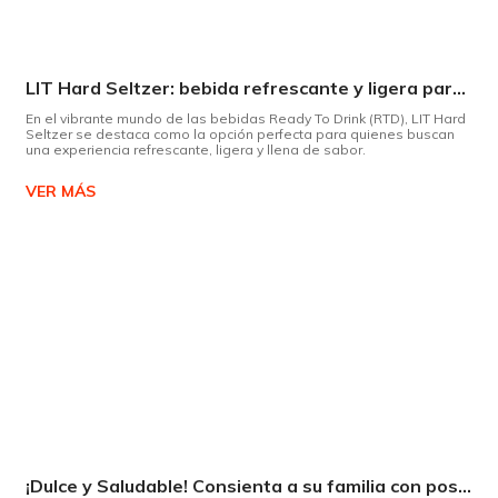
LIT Hard Seltzer: bebida refrescante y ligera para disfrutar de este verano
En el vibrante mundo de las bebidas Ready To Drink (RTD), LIT Hard
Seltzer se destaca como la opción perfecta para quienes buscan
una experiencia refrescante, ligera y llena de sabor.
VER MÁS
¡Dulce y Saludable! Consienta a su familia con postres deliciosos y sin culpas