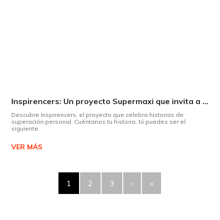
Inspirencers: Un proyecto Supermaxi que invita a ser parte del cambio.
Descubre Inspirencers, el proyecto que celebra historias de
superación personal. Cuéntanos tu historia, tú puedes ser el
siguiente.
VER MÁS
1
2
3
›
»