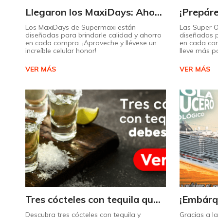
Llegaron los MaxiDays: Ahorre en sus marcas favoritas
Los MaxiDays de Supermaxi están
Las Super 
diseñadas para brindarle calidad y ahorro
diseñadas p
en cada compra. ¡Aproveche y llévese un
en cada co
increíble celular honor!
lleve más p
VER MÁS
VER MÁS
Tres cócteles con tequila que no puede dejar de probar gracias a nuestra IA.
Descubra tres cócteles con tequila y
Gracias a l