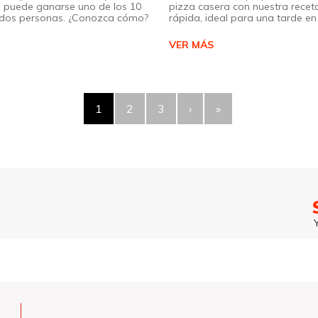
 puede ganarse uno de los 10
pizza casera con nuestra receta
a dos personas. ¿Conozca cómo?
rápida, ideal para una tarde en 
VER MÁS
1
2
3
›
»