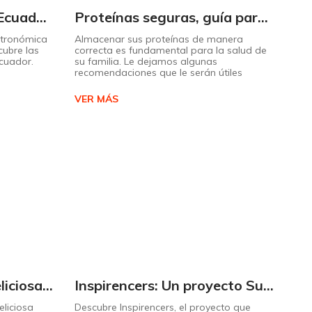
Descubra el sabor de Ecuador con nuestro mapa interactivo de recetas
Proteínas seguras, guía para almacenarlas correctamente Copiar
stronómica
Almacenar sus proteínas de manera
cubre las
correcta es fundamental para la salud de
Ecuador.
su familia. Le dejamos algunas
recomendaciones que le serán útiles
VER MÁS
Cómo preparar una deliciosa pizza casera paso a paso
Inspirencers: Un proyecto Supermaxi que invita a ser parte del cambio.
liciosa
Descubre Inspirencers, el proyecto que