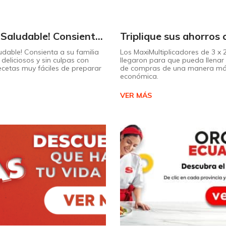
¡Dulce y Saludable! Consienta a su familia con postres deliciosos y sin culpas
udable! Consienta a su familia
Los MaxiMultiplicadores de 3 x
deliciosos y sin culpas con
llegaron para que pueda llenar 
recetas muy fáciles de preparar
de compras de una manera m
económica.
VER MÁS