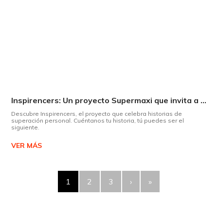
Inspirencers: Un proyecto Supermaxi que invita a ser parte del cambio.
Descubre Inspirencers, el proyecto que celebra historias de
superación personal. Cuéntanos tu historia, tú puedes ser el
siguiente.
VER MÁS
1
2
3
›
»