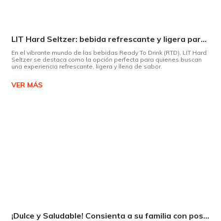
LIT Hard Seltzer: bebida refrescante y ligera para disfrutar de este verano
En el vibrante mundo de las bebidas Ready To Drink (RTD), LIT Hard
Seltzer se destaca como la opción perfecta para quienes buscan
una experiencia refrescante, ligera y llena de sabor.
VER MÁS
¡Dulce y Saludable! Consienta a su familia con postres deliciosos y sin culpas