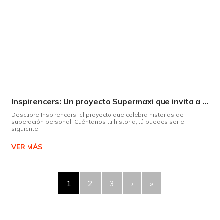
Inspirencers: Un proyecto Supermaxi que invita a ser parte del cambio.
Descubre Inspirencers, el proyecto que celebra historias de
superación personal. Cuéntanos tu historia, tú puedes ser el
siguiente.
VER MÁS
1
2
3
›
»