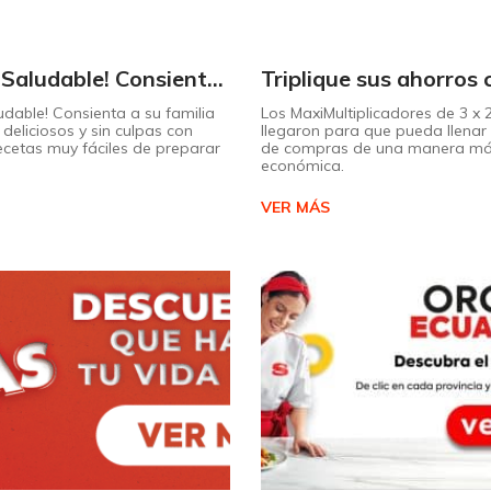
¡Dulce y Saludable! Consienta a su familia con postres deliciosos y sin culpas
udable! Consienta a su familia
Los MaxiMultiplicadores de 3 x
deliciosos y sin culpas con
llegaron para que pueda llenar 
recetas muy fáciles de preparar
de compras de una manera m
económica.
VER MÁS