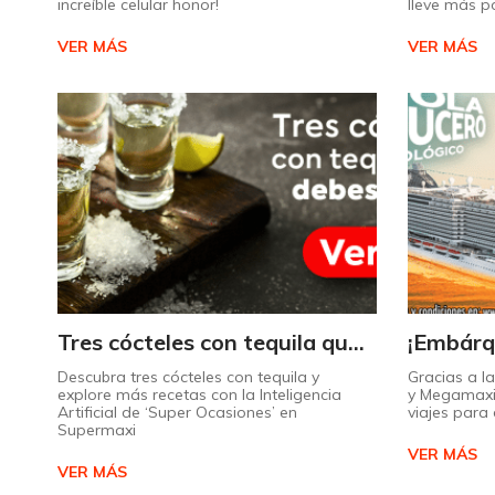
increíble celular honor!
lleve más p
VER MÁS
VER MÁS
Tres cócteles con tequila que no puede dejar de probar gracias a nuestra IA.
Descubra tres cócteles con tequila y
Gracias a l
explore más recetas con la Inteligencia
y Megamaxi
Artificial de ‘Super Ocasiones’ en
viajes par
Supermaxi
VER MÁS
VER MÁS