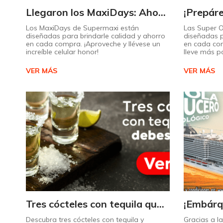
Llegaron los MaxiDays: Ahorre en sus marcas favoritas
Los MaxiDays de Supermaxi están
Las Super 
diseñadas para brindarle calidad y ahorro
diseñadas p
en cada compra. ¡Aproveche y llévese un
en cada co
increíble celular honor!
lleve más p
VER MÁS
VER MÁS
Tres cócteles con tequila que no puede dejar de probar gracias a nuestra IA.
Descubra tres cócteles con tequila y
Gracias a l