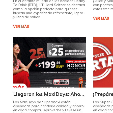
En el vibrante mundo de las bebidas Ready
¡Dulce y Sal
To Drink (RTD), LIT Hard Seltzer se destaca
con postres 
como la opción perfecta para quienes
estas tres 
buscan una experiencia refrescante, ligera
y llena de sabor.
VER MÁS
VER MÁS
Llegaron los MaxiDays: Ahorre en sus marcas favoritas
Los MaxiDays de Supermaxi están
Las Super 
diseñadas para brindarle calidad y ahorro
diseñadas p
en cada compra. ¡Aproveche y llévese un
en cada co