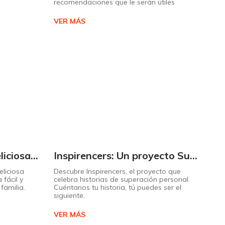
recomendaciones que le serán útiles
VER MÁS
Cómo preparar una deliciosa pizza casera paso a paso
Inspirencers: Un proyecto Supermaxi que invita a ser parte del cambio.
liciosa
Descubre Inspirencers, el proyecto que
 fácil y
celebra historias de superación personal.
familia.
Cuéntanos tu historia, tú puedes ser el
siguiente.
VER MÁS