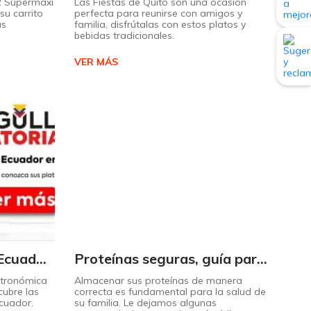
 2 Supermaxi
Las Fiestas de Quito son una ocasión
su carrito
perfecta para reunirse con amigos y
ás
familia, disfrútalas con estos platos y
bebidas tradicionales.
VER MÁS
Descubra el sabor de Ecuador con nuestro mapa interactivo de recetas
Proteínas seguras, guía para almacenarlas correctamente Copiar
stronómica
Almacenar sus proteínas de manera
cubre las
correcta es fundamental para la salud de
Ecuador.
su familia. Le dejamos algunas