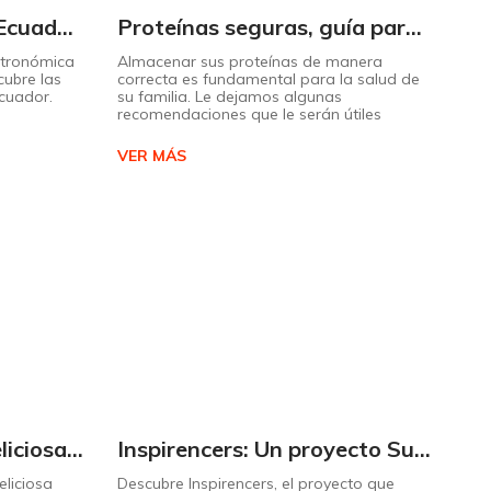
Descubra el sabor de Ecuador con nuestro mapa interactivo de recetas
Proteínas seguras, guía para almacenarlas correctamente Copiar
stronómica
Almacenar sus proteínas de manera
cubre las
correcta es fundamental para la salud de
Ecuador.
su familia. Le dejamos algunas
recomendaciones que le serán útiles
VER MÁS
Cómo preparar una deliciosa pizza casera paso a paso
Inspirencers: Un proyecto Supermaxi que invita a ser parte del cambio.
liciosa
Descubre Inspirencers, el proyecto que