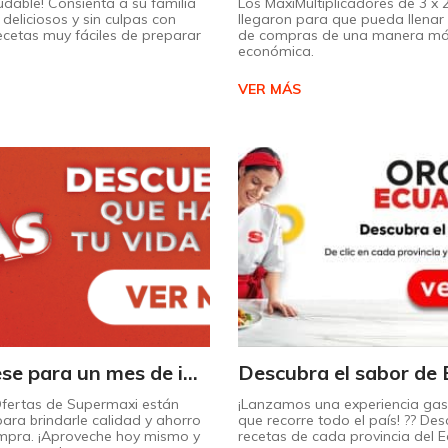
udable! Consienta a su familia
Los MaxiMultiplicadores de 3 x
deliciosos y sin culpas con
llegaron para que pueda llenar 
recetas muy fáciles de preparar
de compras de una manera m
económica.
VER MÁS
¡Prepárese para un mes de increíbles descuentos en Supermaxi!
Ofertas de Supermaxi están
¡Lanzamos una experiencia ga
ara brindarle calidad y ahorro
que recorre todo el país! ?? Des
mpra. ¡Aproveche hoy mismo y
recetas de cada provincia del 