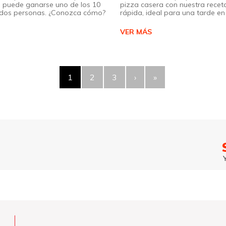
 puede ganarse uno de los 10
pizza casera con nuestra receta
a dos personas. ¿Conozca cómo?
rápida, ideal para una tarde en 
VER MÁS
1
2
3
›
»