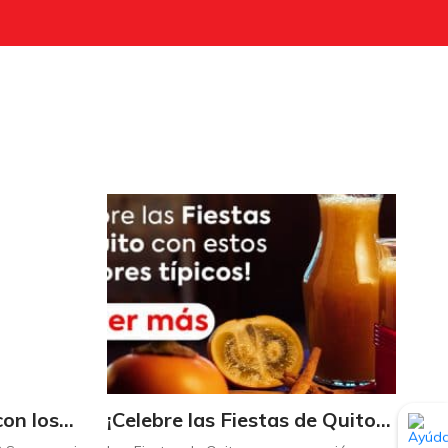
Triplique sus ahorros con los Maximultiplicadores de Supermaxi
¡Celebre las Fiestas de Quito con estos sabores típicos!