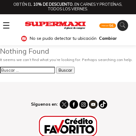
OBTÉN EL
10% DE DESCUENTO.
EN CARNES Y PROTEÍNAS,
TODOS LOS VIERNES.
☰
No se pudo detectar tu ubicación
Cambiar
Nothing Found
It seems we can’t find what you’re looking for. Perhaps searching can help.
Buscar:
Síguenos en: