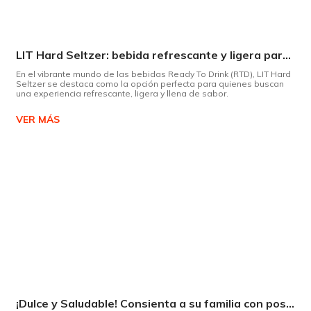
LIT Hard Seltzer: bebida refrescante y ligera para disfrutar de este verano
En el vibrante mundo de las bebidas Ready To Drink (RTD), LIT Hard
Seltzer se destaca como la opción perfecta para quienes buscan
una experiencia refrescante, ligera y llena de sabor.
VER MÁS
¡Dulce y Saludable! Consienta a su familia con postres deliciosos y sin culpas