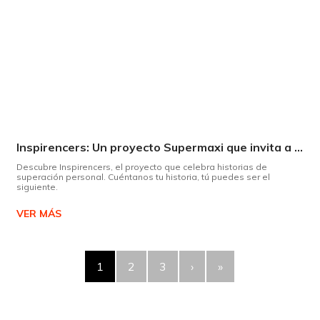
Inspirencers: Un proyecto Supermaxi que invita a ser parte del cambio.
Descubre Inspirencers, el proyecto que celebra historias de
superación personal. Cuéntanos tu historia, tú puedes ser el
siguiente.
VER MÁS
1
2
3
›
»