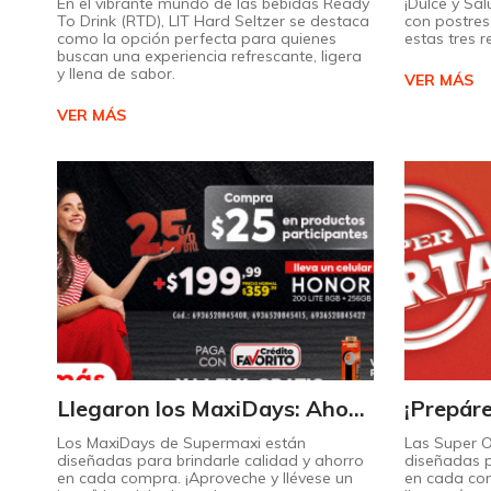
En el vibrante mundo de las bebidas Ready
¡Dulce y Sal
To Drink (RTD), LIT Hard Seltzer se destaca
con postres 
como la opción perfecta para quienes
estas tres 
buscan una experiencia refrescante, ligera
y llena de sabor.
VER MÁS
VER MÁS
Llegaron los MaxiDays: Ahorre en sus marcas favoritas
Los MaxiDays de Supermaxi están
Las Super 
diseñadas para brindarle calidad y ahorro
diseñadas p
en cada compra. ¡Aproveche y llévese un
en cada co