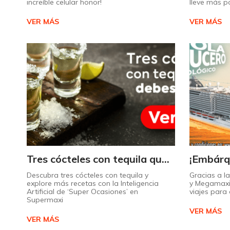
increíble celular honor!
lleve más p
VER MÁS
VER MÁS
Tres cócteles con tequila que no puede dejar de probar gracias a nuestra IA.
Descubra tres cócteles con tequila y
Gracias a l
explore más recetas con la Inteligencia
y Megamaxi
Artificial de ‘Super Ocasiones’ en
viajes par
Supermaxi
VER MÁS
VER MÁS