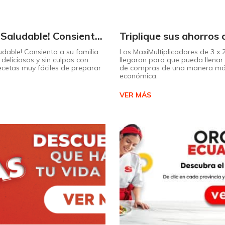
¡Dulce y Saludable! Consienta a su familia con postres deliciosos y sin culpas
udable! Consienta a su familia
Los MaxiMultiplicadores de 3 x
deliciosos y sin culpas con
llegaron para que pueda llenar 
recetas muy fáciles de preparar
de compras de una manera m
económica.
VER MÁS