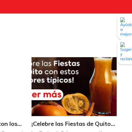
Triplique sus ahorros con los Maximultiplicadores de Supermaxi
¡Celebre las Fiestas de Quito con estos sabores típicos!