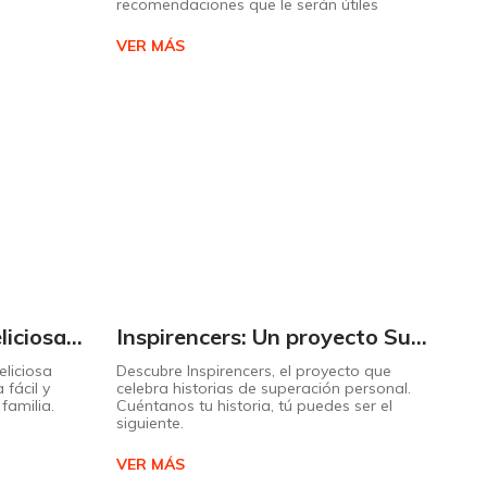
recomendaciones que le serán útiles
VER MÁS
Cómo preparar una deliciosa pizza casera paso a paso
Inspirencers: Un proyecto Supermaxi que invita a ser parte del cambio.
liciosa
Descubre Inspirencers, el proyecto que
 fácil y
celebra historias de superación personal.
familia.
Cuéntanos tu historia, tú puedes ser el
siguiente.
VER MÁS