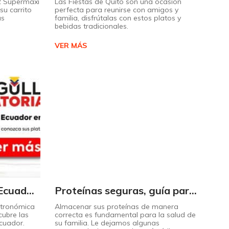
 2 Supermaxi
Las Fiestas de Quito son una ocasión
su carrito
perfecta para reunirse con amigos y
ás
familia, disfrútalas con estos platos y
bebidas tradicionales.
VER MÁS
Descubra el sabor de Ecuador con nuestro mapa interactivo de recetas
Proteínas seguras, guía para almacenarlas correctamente Copiar
stronómica
Almacenar sus proteínas de manera
cubre las
correcta es fundamental para la salud de
Ecuador.
su familia. Le dejamos algunas