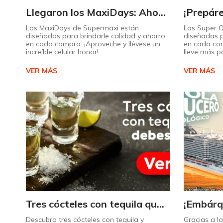
Llegaron los MaxiDays: Ahorre en sus marcas favoritas
Los MaxiDays de Supermaxi están
Las Super 
diseñadas para brindarle calidad y ahorro
diseñadas p
en cada compra. ¡Aproveche y llévese un
en cada co
increíble celular honor!
lleve más p
VER MÁS
VER MÁS
Tres cócteles con tequila que no puede dejar de probar gracias a nuestra IA.
Descubra tres cócteles con tequila y
Gracias a l