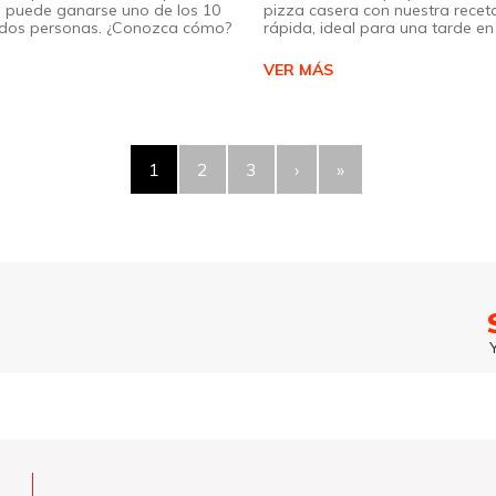
 puede ganarse uno de los 10
pizza casera con nuestra receta
a dos personas. ¿Conozca cómo?
rápida, ideal para una tarde en 
VER MÁS
1
2
3
›
»