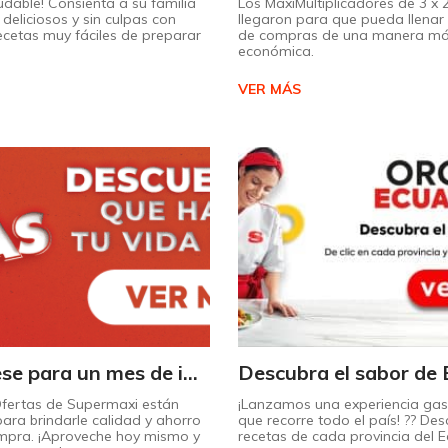
udable! Consienta a su familia
Los MaxiMultiplicadores de 3 x
deliciosos y sin culpas con
llegaron para que pueda llenar 
recetas muy fáciles de preparar
de compras de una manera m
económica.
VER MÁS
¡Prepárese para un mes de increíbles descuentos en Supermaxi!
Ofertas de Supermaxi están
¡Lanzamos una experiencia ga
ara brindarle calidad y ahorro
que recorre todo el país! ?? Des
mpra. ¡Aproveche hoy mismo y
recetas de cada provincia del 