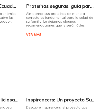
Descubra el sabor de Ecuador con nuestro mapa interactivo de recetas
Proteínas seguras, guía para almacenarlas correctamente Copiar
stronómica
Almacenar sus proteínas de manera
cubre las
correcta es fundamental para la salud de
Ecuador.
su familia. Le dejamos algunas
recomendaciones que le serán útiles
VER MÁS
Cómo preparar una deliciosa pizza casera paso a paso
Inspirencers: Un proyecto Supermaxi que invita a ser parte del cambio.
liciosa
Descubre Inspirencers, el proyecto que