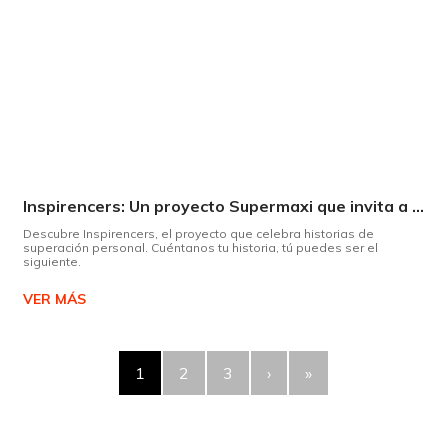
Inspirencers: Un proyecto Supermaxi que invita a ser parte del cambio.
Descubre Inspirencers, el proyecto que celebra historias de
superación personal. Cuéntanos tu historia, tú puedes ser el
siguiente.
VER MÁS
1
2
3
›
»