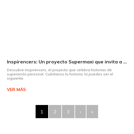
Inspirencers: Un proyecto Supermaxi que invita a ser parte del cambio.
Descubre Inspirencers, el proyecto que celebra historias de
superación personal. Cuéntanos tu historia, tú puedes ser el
siguiente.
VER MÁS
1
2
3
›
»