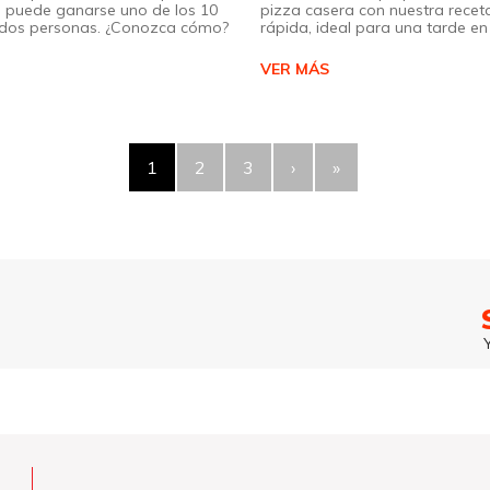
 puede ganarse uno de los 10
pizza casera con nuestra receta
a dos personas. ¿Conozca cómo?
rápida, ideal para una tarde en 
VER MÁS
1
2
3
›
»