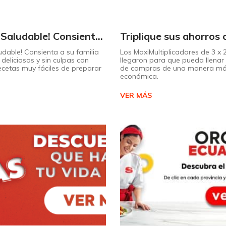
¡Dulce y Saludable! Consienta a su familia con postres deliciosos y sin culpas
udable! Consienta a su familia
Los MaxiMultiplicadores de 3 x
deliciosos y sin culpas con
llegaron para que pueda llenar 
recetas muy fáciles de preparar
de compras de una manera m
económica.
VER MÁS