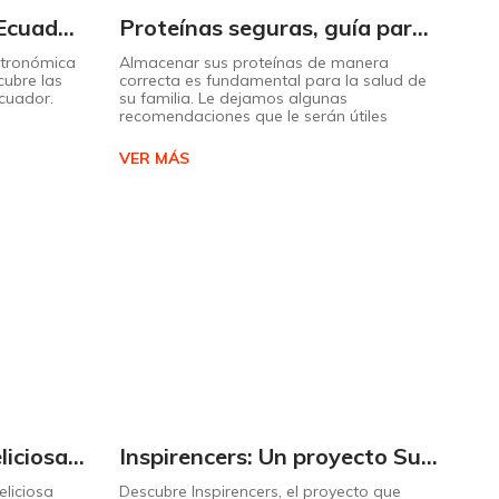
Descubra el sabor de Ecuador con nuestro mapa interactivo de recetas
Proteínas seguras, guía para almacenarlas correctamente Copiar
stronómica
Almacenar sus proteínas de manera
cubre las
correcta es fundamental para la salud de
Ecuador.
su familia. Le dejamos algunas
recomendaciones que le serán útiles
VER MÁS
Cómo preparar una deliciosa pizza casera paso a paso
Inspirencers: Un proyecto Supermaxi que invita a ser parte del cambio.
liciosa
Descubre Inspirencers, el proyecto que