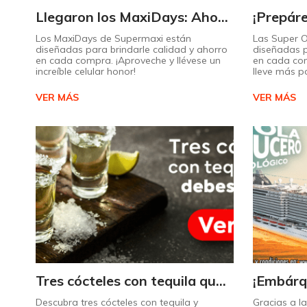
Llegaron los MaxiDays: Ahorre en sus marcas favoritas
Los MaxiDays de Supermaxi están
Las Super 
diseñadas para brindarle calidad y ahorro
diseñadas p
en cada compra. ¡Aproveche y llévese un
en cada co
increíble celular honor!
lleve más p
VER MÁS
VER MÁS
Tres cócteles con tequila que no puede dejar de probar gracias a nuestra IA.
Descubra tres cócteles con tequila y
Gracias a l