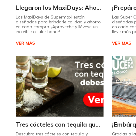
Llegaron los MaxiDays: Ahorre en sus marcas favoritas
Los MaxiDays de Supermaxi están
Las Super 
diseñadas para brindarle calidad y ahorro
diseñadas p
en cada compra. ¡Aproveche y llévese un
en cada co
increíble celular honor!
lleve más p
VER MÁS
VER MÁS
Tres cócteles con tequila que no puede dejar de probar gracias a nuestra IA.
Descubra tres cócteles con tequila y
Gracias a l