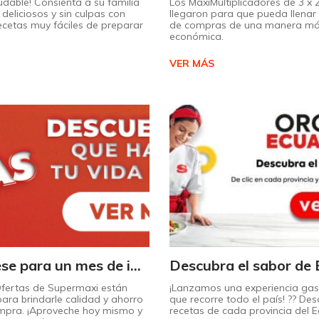
udable! Consienta a su familia
Los MaxiMultiplicadores de 3 x
deliciosos y sin culpas con
llegaron para que pueda llenar 
recetas muy fáciles de preparar
de compras de una manera m
económica.
VER MÁS
¡Prepárese para un mes de increíbles descuentos en Supermaxi!
Ofertas de Supermaxi están
¡Lanzamos una experiencia ga
ara brindarle calidad y ahorro
que recorre todo el país! ?? Des
mpra. ¡Aproveche hoy mismo y
recetas de cada provincia del 