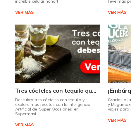
increíble celular honor!
lleve más p
VER MÁS
VER MÁS
Tres cócteles con tequila que no puede dejar de probar gracias a nuestra IA.
Descubra tres cócteles con tequila y
Gracias a l
explore más recetas con la Inteligencia
y Megamaxi
Artificial de ‘Super Ocasiones’ en
viajes par
Supermaxi
VER MÁS
VER MÁS