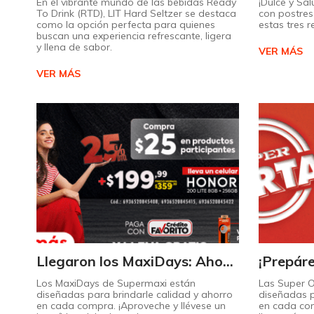
En el vibrante mundo de las bebidas Ready
¡Dulce y Sal
To Drink (RTD), LIT Hard Seltzer se destaca
con postres 
como la opción perfecta para quienes
estas tres 
buscan una experiencia refrescante, ligera
y llena de sabor.
VER MÁS
VER MÁS
Llegaron los MaxiDays: Ahorre en sus marcas favoritas
Los MaxiDays de Supermaxi están
Las Super 
diseñadas para brindarle calidad y ahorro
diseñadas p
en cada compra. ¡Aproveche y llévese un
en cada co