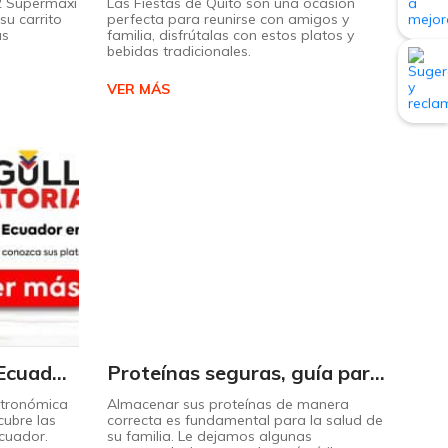
 2 Supermaxi
Las Fiestas de Quito son una ocasión
su carrito
perfecta para reunirse con amigos y
ás
familia, disfrútalas con estos platos y
bebidas tradicionales.
VER MÁS
Descubra el sabor de Ecuador con nuestro mapa interactivo de recetas
Proteínas seguras, guía para almacenarlas correctamente Copiar
stronómica
Almacenar sus proteínas de manera
cubre las
correcta es fundamental para la salud de
Ecuador.
su familia. Le dejamos algunas