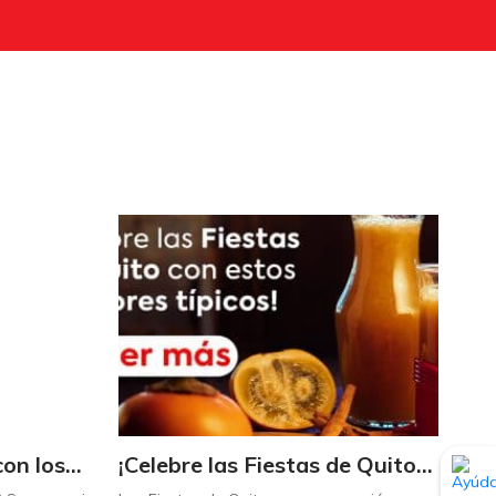
Triplique sus ahorros con los Maximultiplicadores de Supermaxi
¡Celebre las Fiestas de Quito con estos sabores típicos!