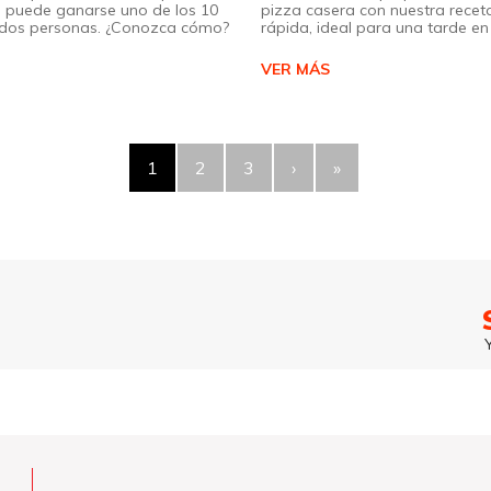
 puede ganarse uno de los 10
pizza casera con nuestra receta
a dos personas. ¿Conozca cómo?
rápida, ideal para una tarde en 
VER MÁS
1
2
3
›
»