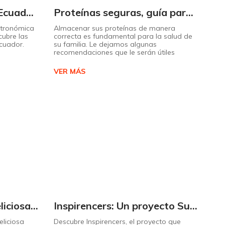
Descubra el sabor de Ecuador con nuestro mapa interactivo de recetas
Proteínas seguras, guía para almacenarlas correctamente Copiar
stronómica
Almacenar sus proteínas de manera
cubre las
correcta es fundamental para la salud de
Ecuador.
su familia. Le dejamos algunas
recomendaciones que le serán útiles
VER MÁS
Cómo preparar una deliciosa pizza casera paso a paso
Inspirencers: Un proyecto Supermaxi que invita a ser parte del cambio.
liciosa
Descubre Inspirencers, el proyecto que