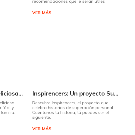
recomendaciones que le serán útiles
VER MÁS
Cómo preparar una deliciosa pizza casera paso a paso
Inspirencers: Un proyecto Supermaxi que invita a ser parte del cambio.
liciosa
Descubre Inspirencers, el proyecto que
 fácil y
celebra historias de superación personal.
familia.
Cuéntanos tu historia, tú puedes ser el
siguiente.
VER MÁS