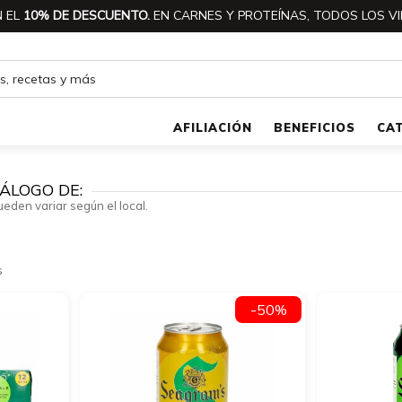
 EL
10% DE DESCUENTO.
EN CARNES Y PROTEÍNAS, TODOS LOS VI
AFILIACIÓN
BENEFICIOS
CA
ÁLOGO DE:
ueden variar según el local.
s
-50%