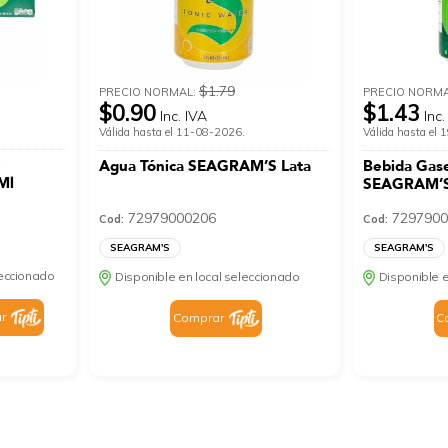
$1.79
PRECIO NORMAL:
PRECIO NORM
$0.90
$1.43
Inc. IVA
Inc.
Válida hasta el 11-08-2026.
Válida hasta el
e
Agua Tónica SEAGRAM’S Lata
Bebida Gas
Ml
SEAGRAM’S
72979000206
7297900
Cod:
Cod:
SEAGRAM'S
SEAGRAM'S
leccionado
Disponible en local seleccionado
Disponible e
r
Comprar
C