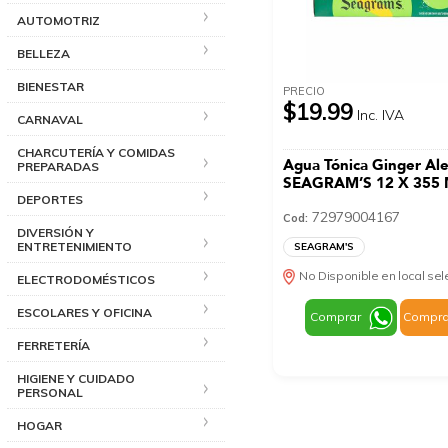
AUTOMOTRIZ
BELLEZA
BIENESTAR
PRECIO
$19.99
Inc. IVA
CARNAVAL
CHARCUTERÍA Y COMIDAS
Agua Tónica Ginger Al
PREPARADAS
SEAGRAM’S 12 X 355 
DEPORTES
72979004167
Cod:
DIVERSIÓN Y
ENTRETENIMIENTO
SEAGRAM'S
No Disponible en local se
ELECTRODOMÉSTICOS
ESCOLARES Y OFICINA
Comprar
Compra
FERRETERÍA
HIGIENE Y CUIDADO
PERSONAL
HOGAR