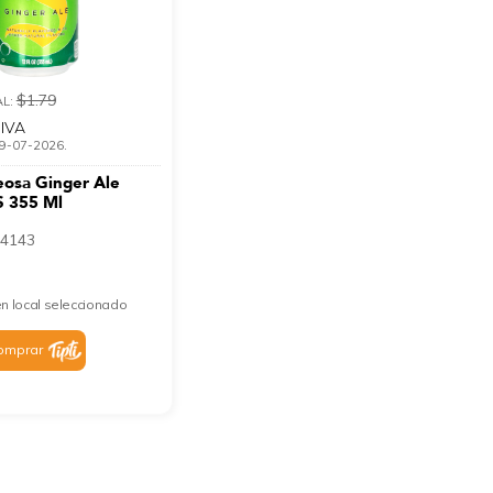
$1.79
AL:
 IVA
 19-07-2026.
eosa Ginger Ale
 355 Ml
4143
n local seleccionado
omprar