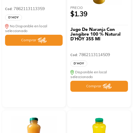
PRECIO
7862113113359
Cod:
$1.39
D`HOY
No Disponible en local
Jugo De Naranja Con
seleccionado
Jengibre 100 % Natural
D`HOY 355 Ml
Comprar
7862113114509
Cod:
D`HOY
Disponible en local
seleccionado
Comprar