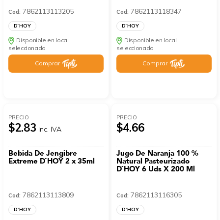
7862113113205
7862113118347
Cod:
Cod:
D`HOY
D`HOY
Disponible en local
Disponible en local
seleccionado
seleccionado
Comprar
Comprar
PRECIO
PRECIO
$2.83
$4.66
Inc. IVA
Bebida De Jengibre
Jugo De Naranja 100 %
Extreme D`HOY 2 x 35ml
Natural Pasteurizado
D`HOY 6 Uds X 200 Ml
7862113113809
7862113116305
Cod:
Cod:
D`HOY
D`HOY