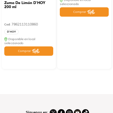
Zumo De Limón D`HOY
seleccionado
200 ml
Comprar
7862113110860
Cod:
D`HOY
Disponible en local
seleccionado
Comprar
Síguenos en: