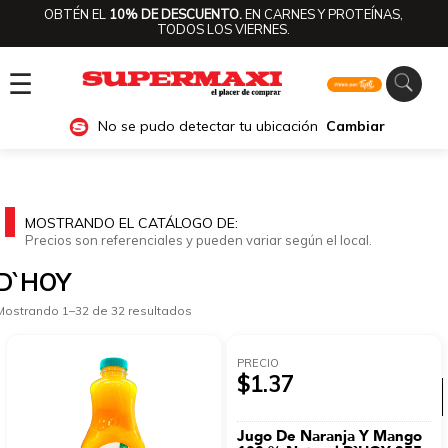
OBTÉN EL
10% DE DESCUENTO.
EN CARNES Y PROTEÍNAS,
TODOS LOS VIERNES.
☰
No se pudo detectar tu ubicación
Cambiar
MOSTRANDO EL CATÁLOGO DE:
Precios son referenciales y pueden variar según el local.
D`HOY
Mostrando 1–32 de 32 resultados
PRECIO
$1.37
Ver categorías
Jugo De Naranja Y Mango