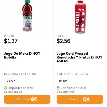
PRECIO
PRECIO
$1.37
$2.56
Jugo De Mora D`HOY
Jugo Cold Pressed
Botella
Remolacha Y Frutas D`HOY
450 Ml
7862113115186
7862113112154
Cod:
Cod:
D`HOY
D`HOY
Disponible en local
Disponible en local
seleccionado
seleccionado
Comprar
Comprar