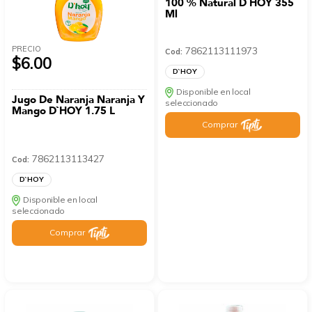
100 % Natural D`HOY 355
Ml
PRECIO
7862113111973
Cod:
$6.00
D`HOY
Disponible en local
Jugo De Naranja Naranja Y
seleccionado
Mango D`HOY 1.75 L
Comprar
7862113113427
Cod:
D`HOY
Disponible en local
seleccionado
Comprar