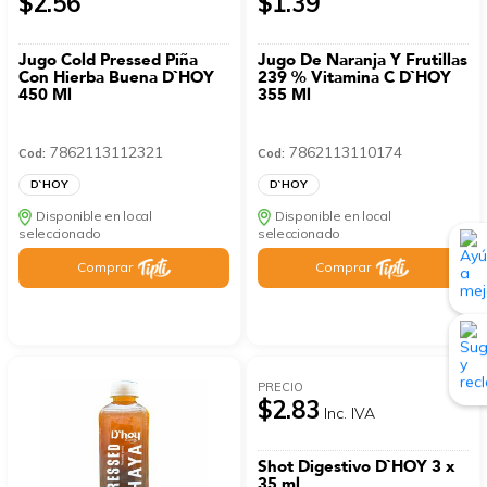
$2.56
$1.39
Jugo Cold Pressed Piña
Jugo De Naranja Y Frutillas
Con Hierba Buena D`HOY
239 % Vitamina C D`HOY
450 Ml
355 Ml
7862113112321
7862113110174
Cod:
Cod:
D`HOY
D`HOY
Disponible en local
Disponible en local
seleccionado
seleccionado
Comprar
Comprar
PRECIO
$2.83
Inc. IVA
Shot Digestivo D`HOY 3 x
35 ml