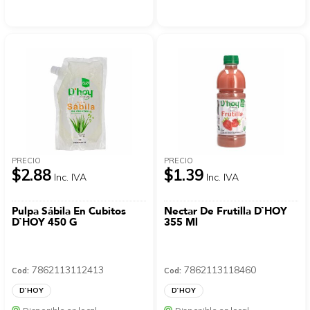
PRECIO
PRECIO
$2.88
$1.39
Inc. IVA
Inc. IVA
Pulpa Sábila En Cubitos
Nectar De Frutilla D`HOY
D`HOY 450 G
355 Ml
7862113112413
7862113118460
Cod:
Cod:
D`HOY
D`HOY