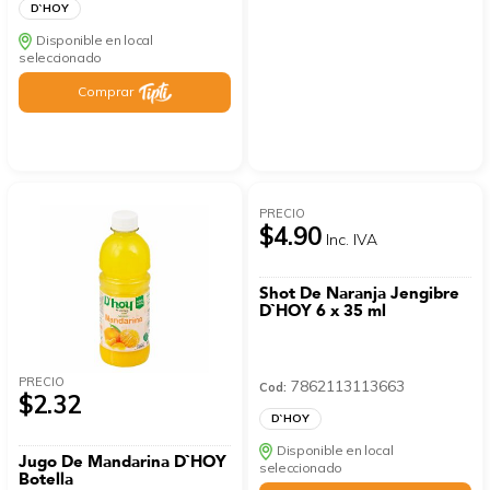
D`HOY
Disponible en local
seleccionado
Comprar
PRECIO
$4.90
Inc. IVA
Shot De Naranja Jengibre
D`HOY 6 x 35 ml
PRECIO
7862113113663
Cod:
$2.32
D`HOY
Disponible en local
Jugo De Mandarina D`HOY
seleccionado
Botella