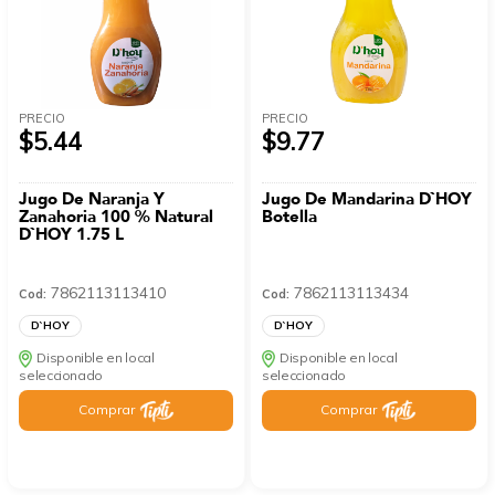
PRECIO
PRECIO
$5.44
$9.77
Jugo De Naranja Y
Jugo De Mandarina D`HOY
Zanahoria 100 % Natural
Botella
D`HOY 1.75 L
7862113113410
7862113113434
Cod:
Cod:
D`HOY
D`HOY
Disponible en local
Disponible en local
seleccionado
seleccionado
Comprar
Comprar