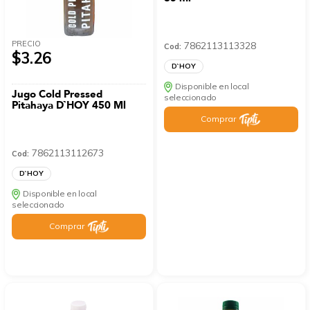
PRECIO
7862113113328
Cod:
$3.26
D`HOY
Disponible en local
Jugo Cold Pressed
seleccionado
Pitahaya D`HOY 450 Ml
Comprar
7862113112673
Cod:
D`HOY
Disponible en local
seleccionado
Comprar