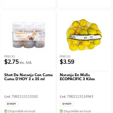
PRECIO
PRECIO
$2.75
$3.59
Inc. IVA
Shot De Naranja Con Camu
Naranja En Malla
Camu D`HOY 3 x 35 ml
ECOPACIFIC 3 Kilos
7862113115162
7862113114943
Cod:
Cod:
D`HOY
D`HOY
Disponible en local
Disponible en local