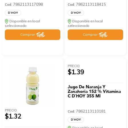
7862113117098
7862113118415
Cod:
Cod:
D`HOY
D`HOY
Disponible en local
Disponible en local
seleccionado
seleccionado
Comprar
Comprar
PRECIO
$1.39
Jugo De Naranja Y
Zanahoria 152 % Vitamina
C D`HOY 355 Ml
PRECIO
7862113110181
Cod:
$1.32
D`HOY
Disponible en local