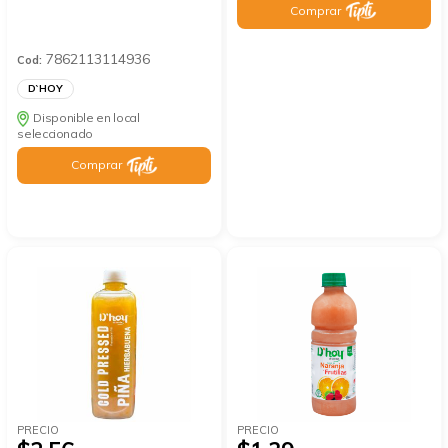
Comprar
7862113114936
Cod:
D`HOY
Disponible en local
seleccionado
Comprar
PRECIO
PRECIO