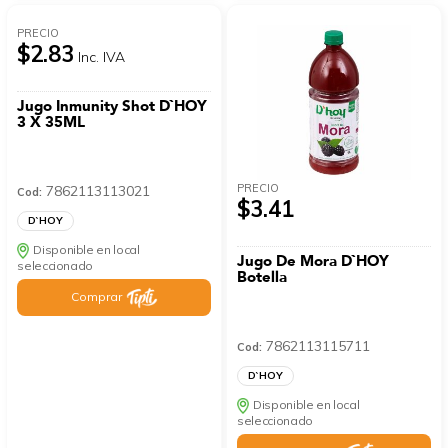
PRECIO
$2.83
Inc. IVA
Jugo Inmunity Shot D`HOY
3 X 35ML
PRECIO
7862113113021
Cod:
$3.41
D`HOY
Disponible en local
Jugo De Mora D`HOY
seleccionado
Botella
Comprar
7862113115711
Cod:
D`HOY
Disponible en local
seleccionado