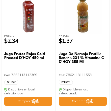
PRECIO
PRECIO
$2.34
$1.37
Jugo Frutos Rojos Cold
Jugo De Naranja Frutilla
Pressed D`HOY 450 ml
Banana 231 % Vitamina C
D`HOY 355 Ml
7862113112369
7862113111553
Cod:
Cod:
D`HOY
D`HOY
Disponible en local
Disponible en local
seleccionado
seleccionado
Comprar
Comprar