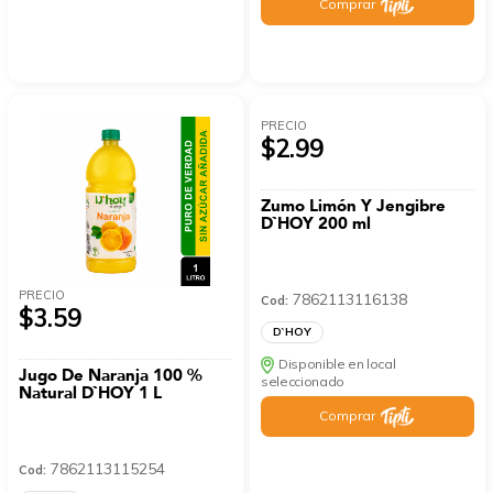
Comprar
PRECIO
$2.99
Zumo Limón Y Jengibre
D`HOY 200 ml
PRECIO
7862113116138
Cod:
$3.59
D`HOY
Disponible en local
Jugo De Naranja 100 %
seleccionado
Natural D`HOY 1 L
Comprar
7862113115254
Cod: