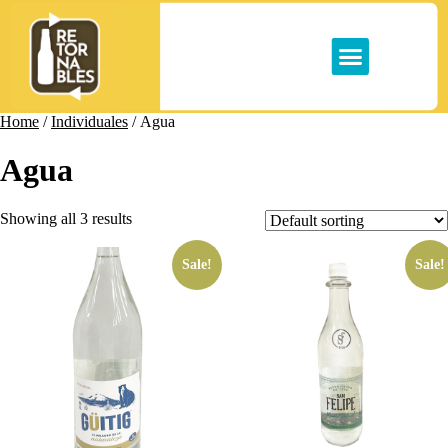
Home
/
Individuales
/ Agua
Agua
Showing all 3 results
Sale!
Sale!