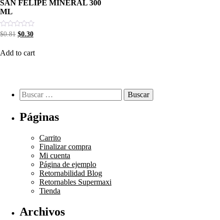
SAN FELIPE MINERAL 300
ML
Rated
$
0.81
$
0.30
0
out
Add to cart
of
5
Páginas
Carrito
Finalizar compra
Mi cuenta
Página de ejemplo
Retornabilidad Blog
Retornables Supermaxi
Tienda
Archivos