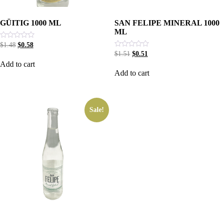
GÜITIG 1000 ML
SAN FELIPE MINERAL 1000
ML
Rated
$
1.48
$
0.58
0
Rated
$
1.51
$
0.51
out
0
Add to cart
of
out
5
Add to cart
of
5
Sale!