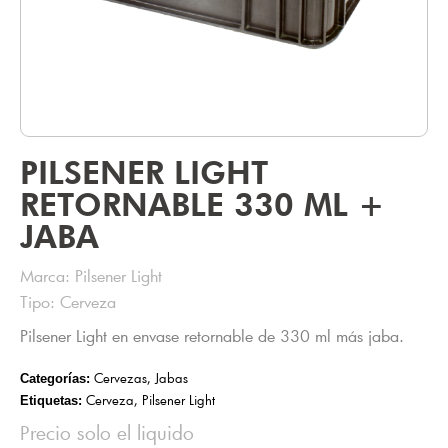
PILSENER LIGHT
RETORNABLE 330 ML +
JABA
Marca: Pilsener Light
Tipo: Cerveza
Pilsener Light en envase retornable de 330 ml más jaba.
Cervezas
,
Jabas
Categorías:
Cerveza
,
Pilsener Light
Etiquetas:
Precio solo el liquido