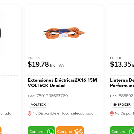
PRECIO
PRECIO
$19.78
$13.35
Inc. IVA
I
Extensiones Eléctricas2X16 15M
Linterna D
VOLTECK Unidad
Performan
7501206663769
888802
Cod:
Cod:
VOLTECK
ENERGIZER
cionado
No Disponible en local seleccionado
No Disponib
Comprar
Comprar
Comprar