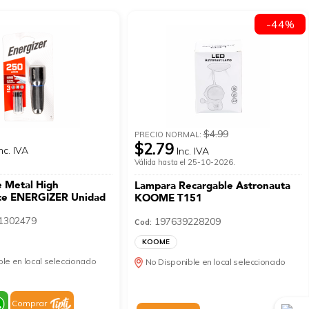
-44%
$4.99
PRECIO NORMAL:
$2.79
nc. IVA
Inc. IVA
Válida hasta el 25-10-2026.
e Metal High
Lampara Recargable Astronauta
ce ENERGIZER Unidad
KOOME T151
1302479
197639228209
Cod:
KOOME
le en local seleccionado
No Disponible en local seleccionado
Comprar