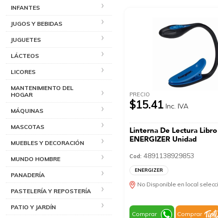
INFANTES
JUGOS Y BEBIDAS
JUGUETES
LÁCTEOS
LICORES
MANTENIMIENTO DEL
PRECIO
HOGAR
$15.41
Inc. IVA
MÁQUINAS
MASCOTAS
Linterna De Lectura Libro
ENERGIZER Unidad
MUEBLES Y DECORACIÓN
4891138929853
Cod:
MUNDO HOMBRE
ENERGIZER
PANADERÍA
No Disponible en local selec
PASTELERÍA Y REPOSTERÍA
PATIO Y JARDÍN
Comprar
Comprar