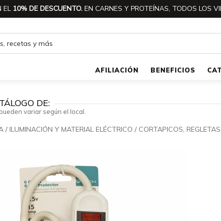
 EL
10% DE DESCUENTO.
EN CARNES Y PROTEÍNAS, TODOS LOS VI
AFILIACIÓN
BENEFICIOS
CA
TÁLOGO DE:
pueden variar según el local.
A
/
ILUMINACIÓN Y MATERIAL ELÉCTRICO
/
CORTAPICOS, REGLETAS
🔍