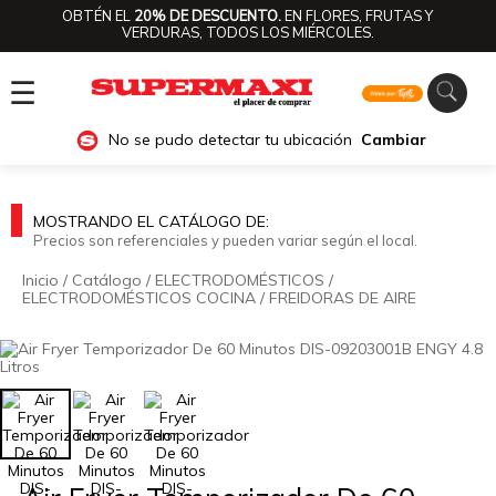
OBTÉN EL
20% DE DESCUENTO.
EN FLORES, FRUTAS Y
VERDURAS, TODOS LOS MIÉRCOLES.
☰
No se pudo detectar tu ubicación
Cambiar
MOSTRANDO EL CATÁLOGO DE:
Precios son referenciales y pueden variar según el local.
Inicio
/
Catálogo
/
ELECTRODOMÉSTICOS
/
ELECTRODOMÉSTICOS COCINA
/
FREIDORAS DE AIRE
🔍