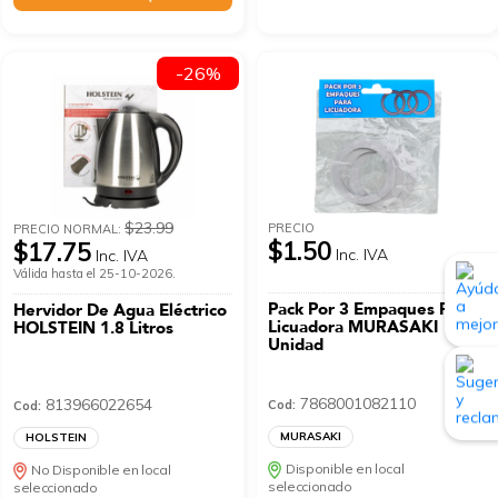
-26%
$23.99
PRECIO
PRECIO NORMAL:
$1.50
$17.75
Inc. IVA
Inc. IVA
Válida hasta el 25-10-2026.
Pack Por 3 Empaques Para
Hervidor De Agua Eléctrico
Licuadora MURASAKI
HOLSTEIN 1.8 Litros
Unidad
7868001082110
813966022654
Cod:
Cod:
MURASAKI
HOLSTEIN
Disponible en local
No Disponible en local
seleccionado
seleccionado