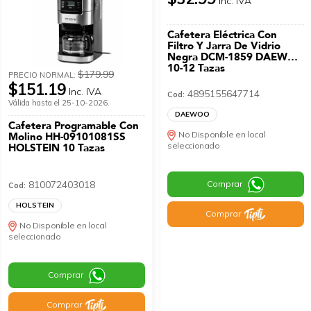
Inc. IVA
Cafetera Eléctrica Con
Filtro Y Jarra De Vidrio
Negra DCM-1859 DAEWOO
10-12 Tazas
$179.99
PRECIO NORMAL:
$151.19
Inc. IVA
4895155647714
Cod:
Válida hasta el 25-10-2026.
DAEWOO
Cafetera Programable Con
No Disponible en local
Molino HH-09101081SS
seleccionado
HOLSTEIN 10 Tazas
810072403018
Comprar
Cod:
HOLSTEIN
Comprar
No Disponible en local
seleccionado
Comprar
Comprar