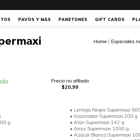
STOS
PAVOS Y MÁS
PANETONES
GIFT CARDS
PL
permaxi
Home
|
Especiales n
ado
Precio no afiliado
$20,99
• Lenteja Negra Supermaxi 50
g
• Sazonador Supermaxi 200 g
400 g
• Atún Supermaxi 142 g
• Arroz Supermaxi 1000 g
• Azúcar Blanca Supermaxi 10