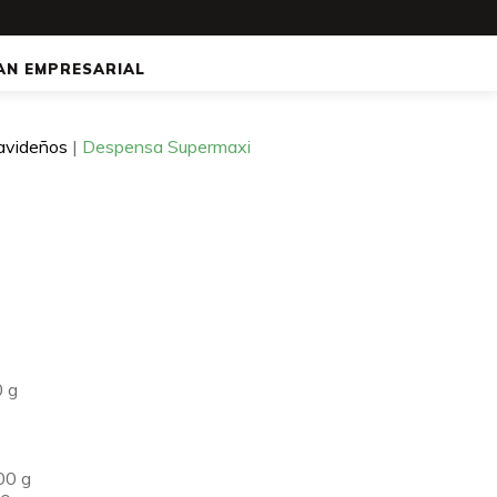
AN EMPRESARIAL
avideños
|
Despensa Supermaxi
0 g
00 g