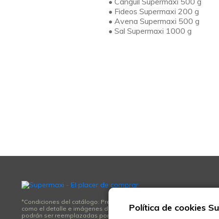
• Canguil Supermaxi 500 g
• Fideos Supermaxi 200 g
• Avena Supermaxi 500 g
• Sal Supermaxi 1000 g
*Condiciones del catálogo: Precios incluyen IVA. No aplica promoción 
Política de cookies S
como el detalle e imágenes de los productos son referenciales, podr
podrán ser reemplazadas por otros de similares características y 