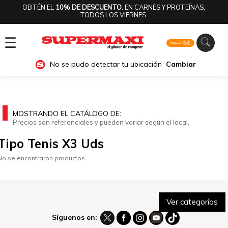
OBTÉN EL
10% DE DESCUENTO.
EN CARNES Y PROTEÍNAS,
TODOS LOS VIERNES.
☰
No se pudo detectar tu ubicación
Cambiar
MOSTRANDO EL CATÁLOGO DE:
Precios son referenciales y pueden variar según el local.
Tipo Tenis X3 Uds
No se encontraron productos.
Ver categorías
Síguenos en: