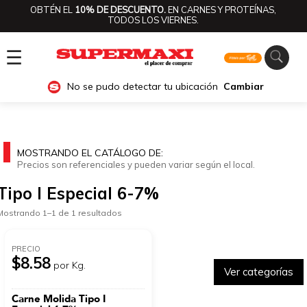
OBTÉN EL
10% DE DESCUENTO.
EN CARNES Y PROTEÍNAS,
TODOS LOS VIERNES.
☰
No se pudo detectar tu ubicación
Cambiar
MOSTRANDO EL CATÁLOGO DE:
Precios son referenciales y pueden variar según el local.
Tipo I Especial 6-7%
Mostrando 1–1 de 1 resultados
PRECIO
$8.58
por Kg.
Ver categorías
Carne Molida Tipo I