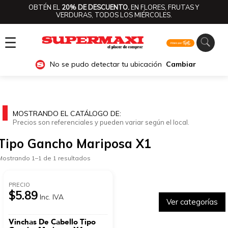
OBTÉN EL
20% DE DESCUENTO.
EN FLORES, FRUTAS Y
VERDURAS, TODOS LOS MIÉRCOLES.
☰
No se pudo detectar tu ubicación
Cambiar
MOSTRANDO EL CATÁLOGO DE:
Precios son referenciales y pueden variar según el local.
Tipo Gancho Mariposa X1
Mostrando 1–1 de 1 resultados
PRECIO
$5.89
Inc. IVA
Ver categorías
Vinchas De Cabello Tipo