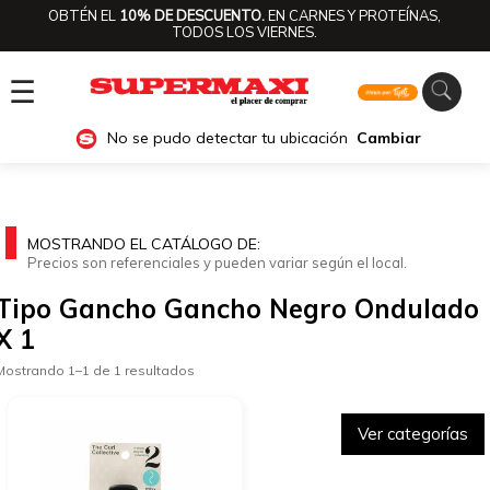
OBTÉN EL
10% DE DESCUENTO.
EN CARNES Y PROTEÍNAS,
TODOS LOS VIERNES.
☰
No se pudo detectar tu ubicación
Cambiar
MOSTRANDO EL CATÁLOGO DE:
Precios son referenciales y pueden variar según el local.
Tipo Gancho Gancho Negro Ondulado
X 1
Mostrando 1–1 de 1 resultados
Ver categorías