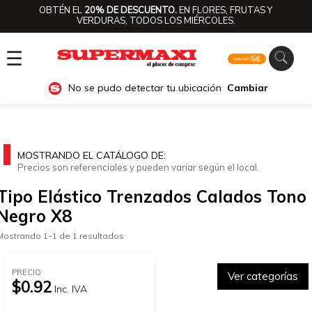
OBTÉN EL
20% DE DESCUENTO.
EN FLORES, FRUTAS Y
VERDURAS, TODOS LOS MIÉRCOLES.
☰
No se pudo detectar tu ubicación
Cambiar
MOSTRANDO EL CATÁLOGO DE:
Precios son referenciales y pueden variar según el local.
Tipo Elástico Trenzados Calados Tono
Negro X8
Mostrando 1–1 de 1 resultados
PRECIO
Ver categorías
$0.92
Inc. IVA