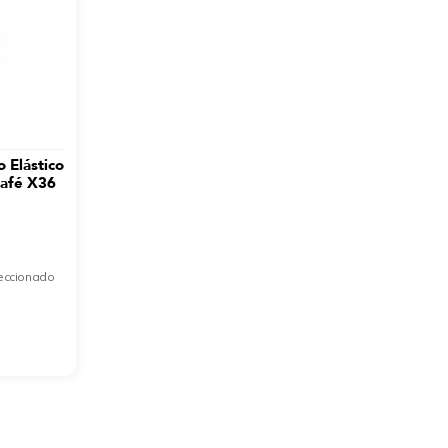
 Elástico
Café X36
leccionado