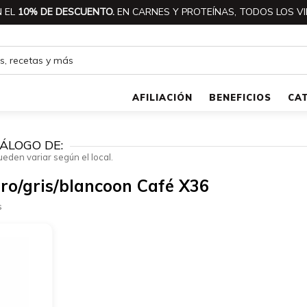
 EL
10% DE DESCUENTO.
EN CARNES Y PROTEÍNAS, TODOS LOS VI
AFILIACIÓN
BENEFICIOS
CA
ÁLOGO DE:
ueden variar según el local.
gro/gris/blancoon Café X36
s