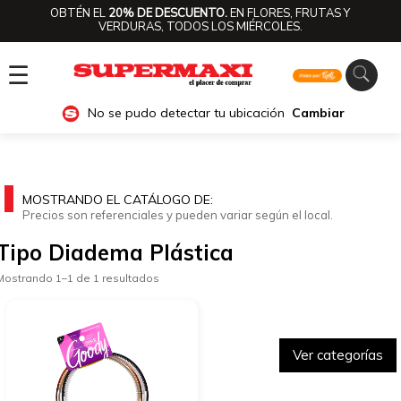
OBTÉN EL
20% DE DESCUENTO.
EN FLORES, FRUTAS Y
VERDURAS, TODOS LOS MIÉRCOLES.
☰
No se pudo detectar tu ubicación
Cambiar
MOSTRANDO EL CATÁLOGO DE:
Precios son referenciales y pueden variar según el local.
Tipo Diadema Plástica
Mostrando 1–1 de 1 resultados
Ver categorías