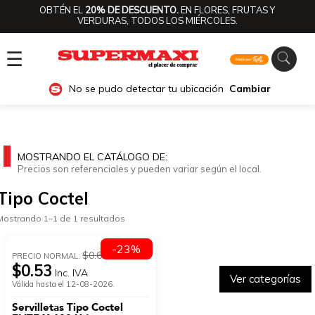
OBTÉN EL
20% DE DESCUENTO.
EN FLORES, FRUTAS Y
VERDURAS, TODOS LOS MIÉRCOLES.
☰
No se pudo detectar tu ubicación
Cambiar
MOSTRANDO EL CATÁLOGO DE:
Precios son referenciales y pueden variar según el local.
Tipo Coctel
Mostrando 1–1 de 1 resultados
-23%
$0.69
PRECIO NORMAL:
$0.53
Inc. IVA
Ver categorías
Válida hasta el 12-08-2026.
Servilletas Tipo Coctel