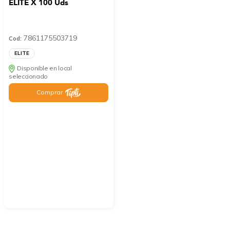
ELITE X 100 Uds
7861175503719
Cod:
ELITE
Disponible en local
seleccionado
Comprar