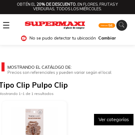
OBTÉN EL
20% DE DESCUENTO.
EN FLORES, FRUTAS Y
VERDURAS, TODOS LOS MIÉRCOLES.
☰
No se pudo detectar tu ubicación
Cambiar
MOSTRANDO EL CATÁLOGO DE:
Precios son referenciales y pueden variar según el local.
Tipo Clip Pulpo Clip
Mostrando 1–1 de 1 resultados
Ver categorías