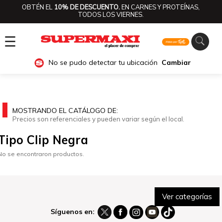
OBTÉN EL
10% DE DESCUENTO.
EN CARNES Y PROTEÍNAS,
TODOS LOS VIERNES.
☰
No se pudo detectar tu ubicación
Cambiar
MOSTRANDO EL CATÁLOGO DE:
Precios son referenciales y pueden variar según el local.
Tipo Clip Negra
No se encontraron productos.
Ver categorías
Síguenos en: