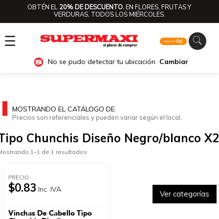
OBTÉN EL
20% DE DESCUENTO.
EN FLORES, FRUTAS Y
VERDURAS, TODOS LOS MIÉRCOLES.
☰
No se pudo detectar tu ubicación
Cambiar
MOSTRANDO EL CATÁLOGO DE:
Precios son referenciales y pueden variar según el local.
Tipo Chunchis Diseño Negro/blanco X2
Mostrando 1–1 de 1 resultados
PRECIO
$0.83
Inc. IVA
Ver categorías
Vinchas De Cabello Tipo