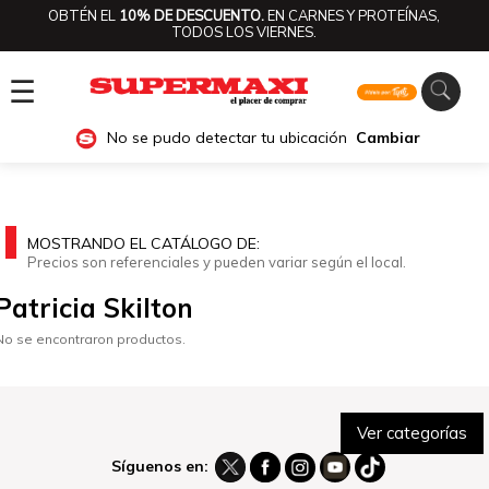
OBTÉN EL
10% DE DESCUENTO.
EN CARNES Y PROTEÍNAS,
TODOS LOS VIERNES.
☰
No se pudo detectar tu ubicación
Cambiar
MOSTRANDO EL CATÁLOGO DE:
Precios son referenciales y pueden variar según el local.
Patricia Skilton
No se encontraron productos.
Ver categorías
Síguenos en: