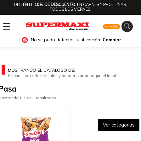
OBTÉN EL
10% DE DESCUENTO.
EN CARNES Y PROTEÍNAS,
TODOS LOS VIERNES.
☰
No se pudo detectar tu ubicación
Cambiar
MOSTRANDO EL CATÁLOGO DE:
Precios son referenciales y pueden variar según el local.
Pasa
Mostrando 1–1 de 1 resultados
Ver categorías