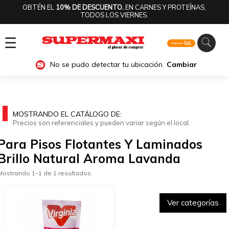
OBTÉN EL
10% DE DESCUENTO.
EN CARNES Y PROTEÍNAS,
TODOS LOS VIERNES.
☰
No se pudo detectar tu ubicación
Cambiar
MOSTRANDO EL CATÁLOGO DE:
Precios son referenciales y pueden variar según el local.
Para Pisos Flotantes Y Laminados
Brillo Natural Aroma Lavanda
Mostrando 1–1 de 1 resultados
Ver categorías