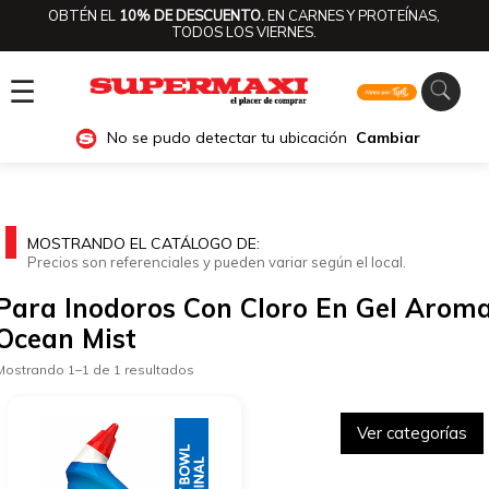
OBTÉN EL
10% DE DESCUENTO.
EN CARNES Y PROTEÍNAS,
TODOS LOS VIERNES.
☰
No se pudo detectar tu ubicación
Cambiar
MOSTRANDO EL CATÁLOGO DE:
Precios son referenciales y pueden variar según el local.
Para Inodoros Con Cloro En Gel Arom
Ocean Mist
Mostrando 1–1 de 1 resultados
Ver categorías