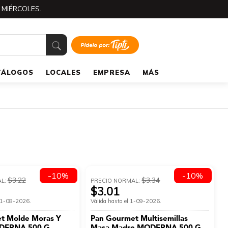
 MIÉRCOLES.
TÁLOGOS
LOCALES
EMPRESA
MÁS
-10%
-10%
$3.22
$3.34
AL:
PRECIO NORMAL:
$3.01
 21-08-2026.
Válida hasta el 1-09-2026.
t Molde Moras Y
Pan Gourmet Multisemillas
DERNA 500 G
Masa Madre MODERNA 500 G