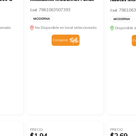
7861063507393
7861063
Cod:
Cod:
MODERNA
MODERNA
cionado
No Disponible en local seleccionado
Disponible e
Comprar
C
PRECIO
PRECIO
$1.94
$2.69