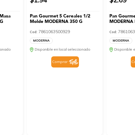
 Masa
Pan Gourmet 5 Cereales 1/2
Pan Gourme
 G
Molde MODERNA 350 G
MODERNA 
7861063500929
7861063
Cod:
Cod:
MODERNA
MODERNA
cionado
Disponible en local seleccionado
Disponible e
Comprar
C