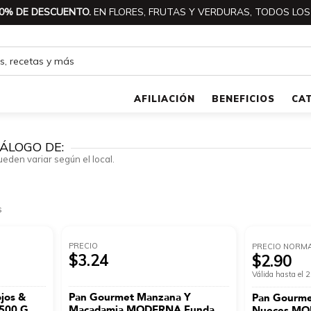
0% DE DESCUENTO.
EN FLORES, FRUTAS Y VERDURAS, TODOS LOS
AFILIACIÓN
BENEFICIOS
CA
ÁLOGO DE:
ueden variar según el local.
s
PRECIO
PRECIO NORM
$3.24
$2.90
Válida hasta el
jos &
Pan Gourmet Manzana Y
Pan Gourme
500 G
Macadamia MODERNA Funda
Nueces MO