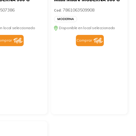
507386
7861063509908
Cod:
MODERNA
n local seleccionado
Disponible en local seleccionado
omprar
Comprar